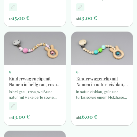
als Motivperle sowie einem
einem Holzhasen und
Holzherz und Glöckchen
Glöckchen
15,00 €
13,00 €
ab
ab
G
G
Kinderwagenclip mit
Kinderwagenclip mit
Namen in hellgrau, rosa,
Namen in natur, eisblau,
weiß und natur
grün und türkis
in hellgrau, rosa, weiß und
in natur, eisblau, grün und
natur mit Häkelperle sowie
türkis sowie einem Holzhasen
einem Holzhasen und
und Glöckchen
Glöckchen
13,00 €
16,00 €
ab
ab