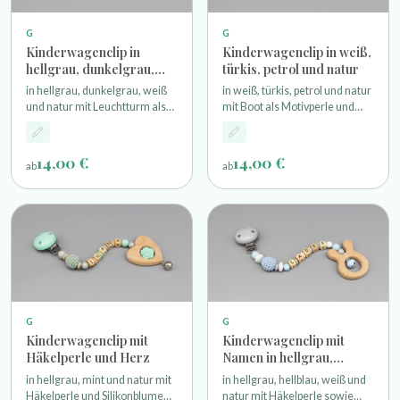
G
G
Kinderwagenclip in
Kinderwagenclip in weiß,
hellgrau, dunkelgrau,
türkis, petrol und natur
weiß und natur
in hellgrau, dunkelgrau, weiß
in weiß, türkis, petrol und natur
und natur mit Leuchtturm als
mit Boot als Motivperle und
Motivperle sowie einem
einem Holzanker
Holzanker
14,00 €
14,00 €
ab
ab
G
G
Kinderwagenclip mit
Kinderwagenclip mit
Häkelperle und Herz
Namen in hellgrau,
hellblau, weiß und natur
in hellgrau, mint und natur mit
in hellgrau, hellblau, weiß und
Häkelperle und Silikonblume
natur mit Häkelperle sowie