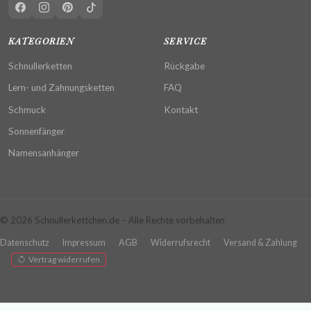
KATEGORIEN
SERVICE
Schnullerketten
Rückgabe
Lern- und Zahnungsketten
FAQ
Schmuck
Kontakt
Sonnenfänger
Namensanhänger
© 2026 Schnullerkettchen.de – Alle Rechte vorbehalten
Datenschutz
Impressum
AGB
Widerrufsrecht
Versand & Zahlung
Vertrag widerrufen