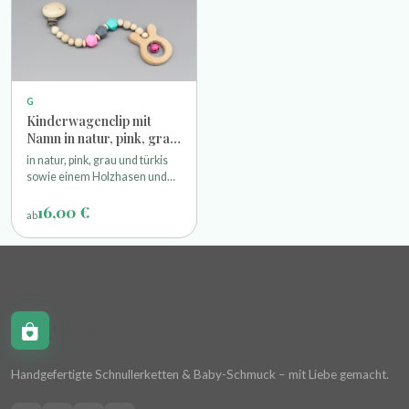
G
Kinderwagenclip mit
Namn in natur, pink, grau
und türkis
in natur, pink, grau und türkis
sowie einem Holzhasen und
Glöckchen
16,00 €
ab
Schnullerkettchen.de
Handgefertigte Schnullerketten & Baby-Schmuck – mit Liebe gemacht.