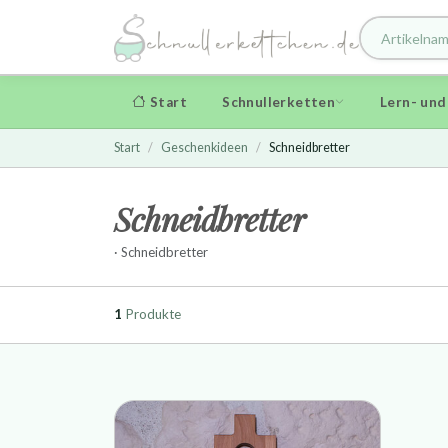
Start
Schnullerketten
Lern- un
Start
Geschenkideen
Schneidbretter
Schneidbretter
· Schneidbretter
1
Produkte