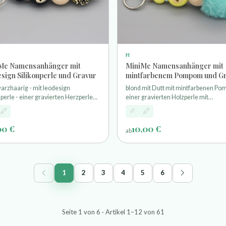
H
Me Namensanhänger mit
MiniMe Namensanhänger mit
esign Silikonperle und Gravur
mintfarbenem Pompom und G
arzhaarig - mit leodesign
blond mit Dutt mit mintfarbenen P
nperle - einer gravierten Herzperle
einer gravierten Holzperle mit
unschnamen - und einem
Wunschnamen und einem Schlüssel
selring
00 €
10,00 €
ab
1
2
3
4
5
6
Seite 1 von 6 · Artikel 1–12 von 61