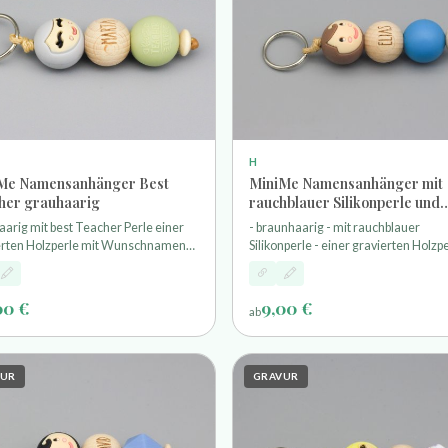
H
Me Namensanhänger Best
MiniMe Namensanhänger mit
her grauhaarig
rauchblauer Silikonperle und
Gravur
arig mit best Teacher Perle einer
- braunhaarig - mit rauchblauer
erten Holzperle mit Wunschnamen
Silikonperle - einer gravierten Holzp
inem Schlüsselring
mit Wunschnamen - und einem
Schlüsselring
00 €
9,00 €
ab
VUR
GRAVUR