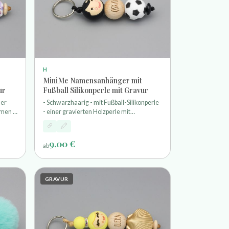
H
MiniMe Namensanhänger mit
ur
Fußball Silikonperle mit Gravur
ner
- Schwarzhaarig - mit Fußball-Silikonperle
men -
- einer gravierten Holzperle mit
Wunschnamen - und einem Schlüsselring
9,00 €
ab
GRAVUR