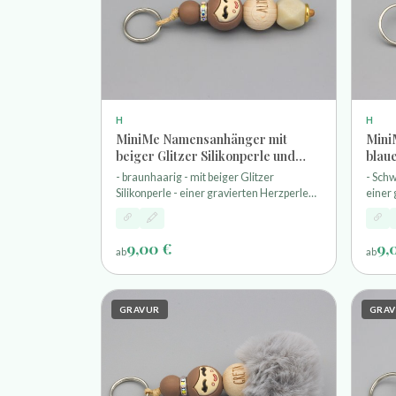
H
H
MiniMe Namensanhänger mit
Mini
beiger Glitzer Silikonperle und
blaue
Gravur
- braunhaarig - mit beiger Glitzer
- Schw
Silikonperle - einer gravierten Herzperle
einer 
mit Wunschnamen - und einem
Wunsc
Schlüsselring
9,00 €
9,
ab
ab
GRAVUR
GRA