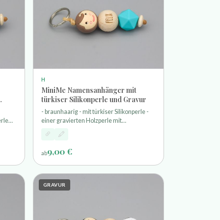
H
MiniMe Namensanhänger mit
türkiser Silikonperle und Gravur
- braunhaarig - mit türkiser Silikonperle -
erle
einer gravierten Holzperle mit
Wunschnamen - und einem Schlüsselring
9,00 €
ab
GRAVUR