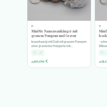
H
H
MiniMe Namensanhänger mit
Mini
grauem Pompom und Gravur
leod
braunhaarig mit Dutt mit grauem Pompom
- schw
einer gravierten Holzperle mit
Siliko
Wunschnamen und einem Schlüsselring
mit W
Schlüs
10,00 €
9,
ab
ab