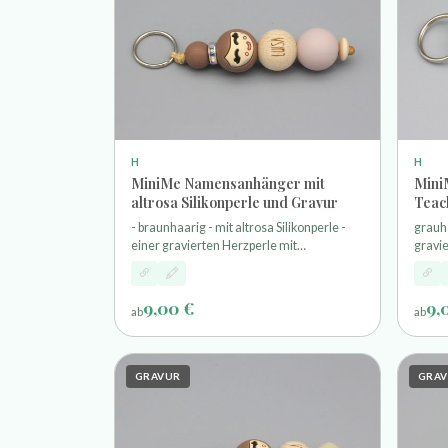
H
H
MiniMe Namensanhänger mit
Mini
altrosa Silikonperle und Gravur
Teac
- braunhaarig - mit altrosa Silikonperle -
grauha
einer gravierten Herzperle mit
gravi
Wunschnamen - und einem Schlüsselring
und e
9,00 €
9,
ab
ab
GRAVUR
GRA