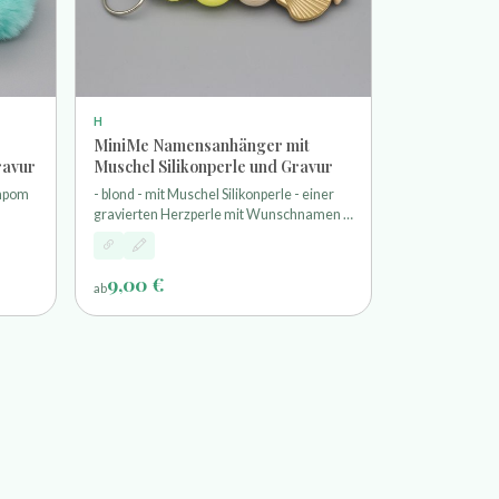
H
MiniMe Namensanhänger mit
ravur
Muschel Silikonperle und Gravur
ompom
- blond - mit Muschel Silikonperle - einer
gravierten Herzperle mit Wunschnamen -
ring
und einem Schlüsselring
9,00 €
ab