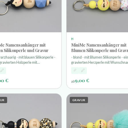
H
Me Namensanhänger mit
MiniMe Namensanhänger mit
n Silikonperle und Gravur
Blumen Silikonperle und Grav
arzhaarig - mit blauen Silikonperle -
- blond - mit Blumen Silikonperle - ei
gravierten Holzperle mit
gravierten Herzperle mit Wunschna
hnamen - und einem Schlüsselring
und einem Schlüsselring
00 €
9,00 €
ab
VUR
GRAVUR