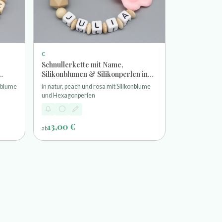
C
Schnullerkette mit Name,
Silikonblumen & Silikonperlen in
natur, peach und rosa
onblume
in natur, peach und rosa mit Silikonblume
und Hexagonperlen
13,00 €
ab