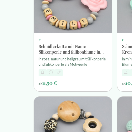
C
C
Schnullerkette mit Name
Schn
Silikonperle und Silikonblume in
Krone
rosa, natur und hellgrau
in rosa, natur und hellgrau mit Silikonperle
in min
und Silikonperle als Motivperle
Blume
11,50 €
10
ab
ab