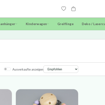
anhänger
Kinderwagen
Greiflinge
Deko / Laserc
Ausverkaufte anzeigen