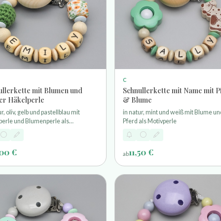
C
ullerkette mit Blumen und
Schnullerkette mit Name mit P
er Häkelperle
& Blume
ur, oliv, gelb und pastellblau mit
in natur, mint und weiß mit Blume un
perle und Blumenperle als
Pferd als Motivperle
perle
,00 €
11,50 €
ab