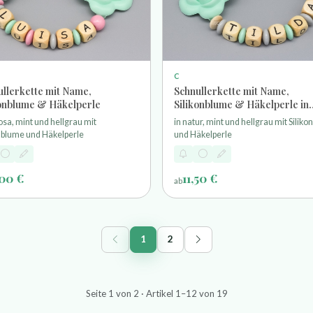
C
ullerkette mit Name,
Schnullerkette mit Name,
konblume & Häkelperle
Silikonblume & Häkelperle in
natur, mint und hellgrau
rosa, mint und hellgrau mit
in natur, mint und hellgrau mit Silik
onblume und Häkelperle
und Häkelperle
,00 €
11,50 €
ab
1
2
Seite 1 von 2 · Artikel 1–12 von 19