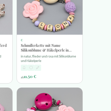
C
ferd
Schnullerkette mit Name
Silikonblume & Häkelperle in
natur, flieder und rosa
d
in natur, flieder und rosa mit Silikonblume
und Häkelperle
11,50 €
ab