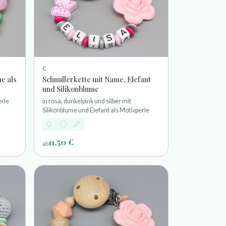
C
e als
Schnullerkette mit Name, Elefant
und Silikonblume
erle
in rosa, dunkelpink und silber mit
Silikonblume und Elefant als Motivperle
11,50 €
ab