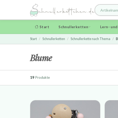
Start
Schnullerketten
Lern- un
Start
Schnullerketten
Schnullerkette nach Thema
B
Blume
19
Produkte