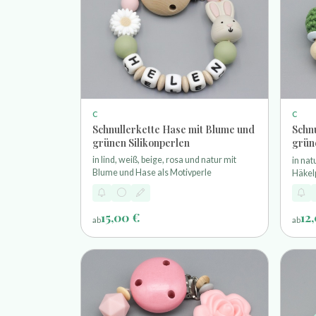
C
C
Schnullerkette Hase mit Blume und
Schn
grünen Silikonperlen
grün
in lind, weiß, beige, rosa und natur mit
in nat
Blume und Hase als Motivperle
Häkel
Motiv
15,00 €
12
ab
ab