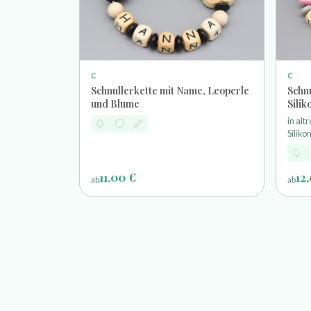
C
C
Schnullerkette mit Name, Leoperle
Schn
und Blume
Sili
in alt
Silik
11,00 €
12
ab
ab