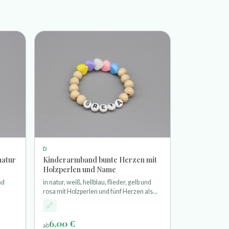
D
natur
Kinderarmband bunte Herzen mit
Holzperlen und Name
nd
in natur, weiß, hellblau, flieder, gelb und
rosa mit Holzperlen und fünf Herzen als
ehr
Motivperlen aufgefädelt auf einem sehr
des
elastischem Stretchband
6,00 €
ab