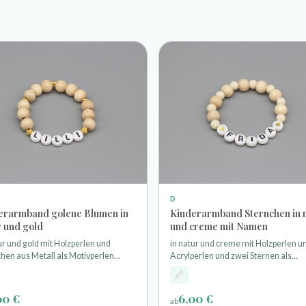
D
erarmband golene Blumen in
Kinderarmband Sternchen in 
r und gold
und creme mit Namen
ur und gold mit Holzperlen und
in natur und creme mit Holzperlen u
hen aus Metall als Motivperlen
Acrylperlen und zwei Sternen als
fädelt auf einem sehr elastischem
Motivperlen aufgefädelt auf einem s
chband
elastischem Stretchband Die Länge 
Armbandes beträgt ca.15cm
00 €
6,00 €
ab