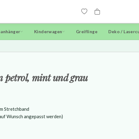
anhänger
Kinderwagen
Greiflinge
Deko / Laserc
 petrol, mint und grau
em Stretchband
 auf Wunsch angepasst werden)