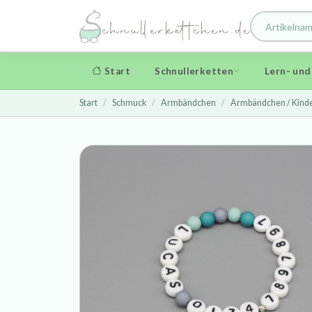
Start
Schnullerketten
Lern- un
Start
Schmuck
Armbändchen
Armbändchen / Kind