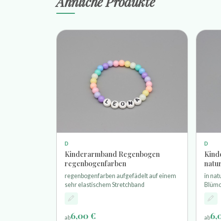
Ähnliche Produkte
D
D
Kinderarmband Regenbogen
Kind
regenbogenfarben
natu
regenbogenfarben aufgefädelt auf einem
in nat
sehr elastischem Stretchband
Blümc
aufge
Stret
6,00 €
6,
ab
ab