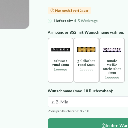
Nur noch 3 verfügbar
Lieferzeit:
4-5 Werktage
Armbänder BS2 mit Wunschname wählen:
schwarz
goldfarben
Runde
rund 6mm
rund 6mm
Weiße
Buchstaben
L000010
L000009
6mm
L000006
Wunschname (max. 18 Buchstaben):
Preis pro Buchstabe: 0,25 €
In den Wa