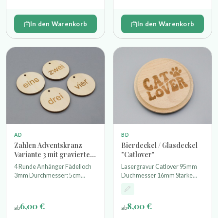
Anfertigungsart:
Anfertigungsart:
Laserzuschnitt
Laserzuschnitt
In den Warenkorb
In den Warenkorb
BD
AD
Bierdeckel / Glasdeckel
Zahlen Adventskranz
"Catlover"
Variante 3 mit gravierter
Schrift
Lasergravur Catlover 95mm
4 Runde Anhänger Fädelloch
Duchmesser 16mm Stärke
3mm Durchmesser: 5cm
Buchenholz
Material: Pappelsperrholz /
einseitig geschliffen
Anfertigungsart:
6,00 €
8,00 €
ab
ab
Laserzuschnitt