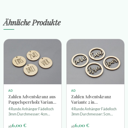
Ähnliche Produkte
AD
AD
Zahlen Adventskranz aus
Zahlen Adventskranz
Pappelsperrholz Variante
Variante 2 in
1
geschwungener Schrift
4 Runde Anhänger Fädelloch
4 Runde Anhänger Fädelloch
3mm Durchmesser: 4cm
3mm Durchmesser: 5cm
Material: Pappelsperrholz /
Material: Pappelsperrholz /
6,00 €
6,00 €
einseitig geschliffen
einseitig geschliffen
ab
ab