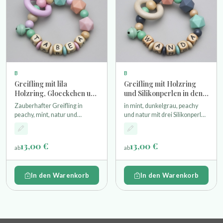
B
B
Greifling mit lila
Greifling mit Holzring
Holzring, Gloeckchen und
und Silikonperlen in den
bunten Silikonperlen
Farben mint, dunkelgrau,
Zauberhafter Greifling in
in mint, dunkelgrau, peachy
peachy und natur
peachy, mint, natur und
und natur mit drei Silikonperlen
hellrosa mit drei Silikonperlen
einem Miniholzring und
einem Miniholzring und
Glöckchen
Glöckchen
13,00 €
13,00 €
ab
ab
In den Warenkorb
In den Warenkorb