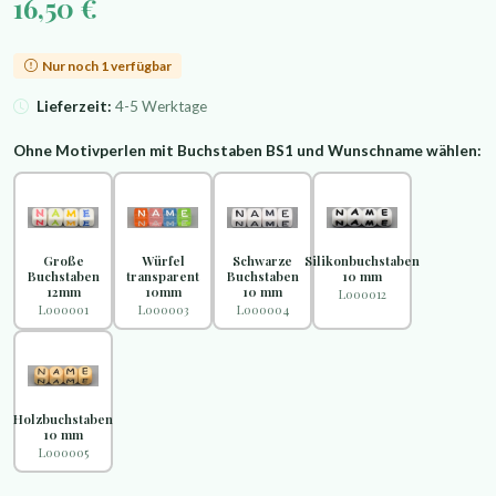
16,50 €
Nur noch 1 verfügbar
Lieferzeit:
4-5 Werktage
Ohne Motivperlen mit Buchstaben BS1 und Wunschname wählen:
Große
Würfel
Schwarze
Silikonbuchstaben
Buchstaben
transparent
Buchstaben
10 mm
12mm
10mm
10 mm
L000012
L000001
L000003
L000004
Holzbuchstaben
10 mm
L000005