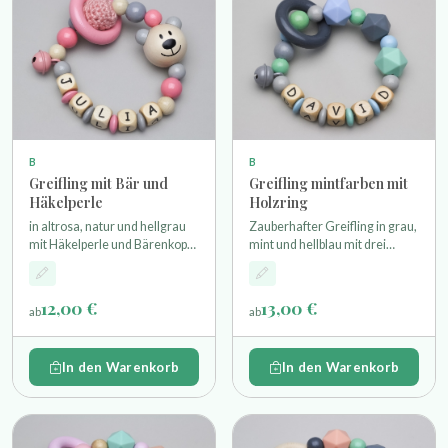
B
B
Greifling mit Bär und
Greifling mintfarben mit
Häkelperle
Holzring
in altrosa, natur und hellgrau
Zauberhafter Greifling in grau,
mit Häkelperle und Bärenkopf
mint und hellblau mit drei
als Motivperle einem
Silikonperlen einem
Glöckchen und einem Holzring
Miniholzring und Glöckchen
12,00 €
13,00 €
ab
ab
In den Warenkorb
In den Warenkorb