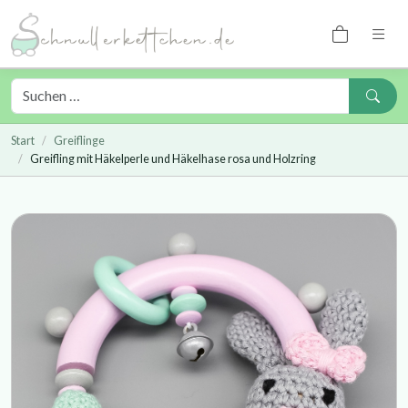
Start
Greiflinge
Greifling mit Häkelperle und Häkelhase rosa und Holzring