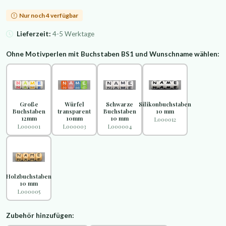
Nur noch 4 verfügbar
Lieferzeit:
4-5 Werktage
Ohne Motivperlen mit Buchstaben BS1 und Wunschname wählen:
Große
Würfel
Schwarze
Silikonbuchstaben
Buchstaben
transparent
Buchstaben
10 mm
12mm
10mm
10 mm
L000012
L000001
L000003
L000004
Holzbuchstaben
10 mm
L000005
Zubehör hinzufügen: