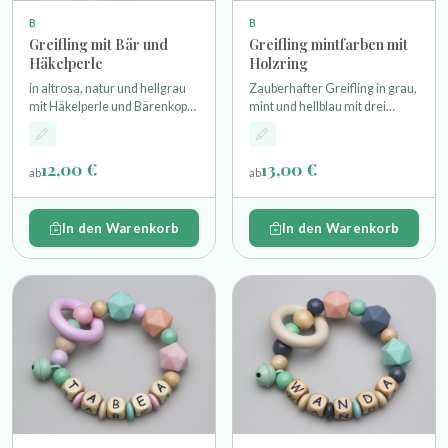
B
B
Greifling mit Bär und
Greifling mintfarben mit
Häkelperle
Holzring
in altrosa, natur und hellgrau
Zauberhafter Greifling in grau,
mit Häkelperle und Bärenkopf
mint und hellblau mit drei
als Motivperle einem
Silikonperlen einem
Glöckchen und einem Holzring
Miniholzring und Glöckchen
12,00 €
13,00 €
ab
ab
In den Warenkorb
In den Warenkorb