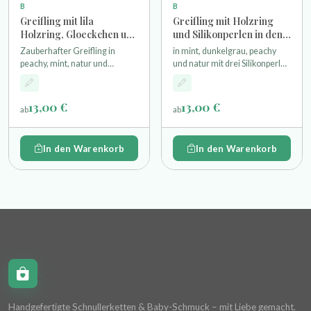
B
B
Greifling mit lila
Greifling mit Holzring
Holzring, Gloeckchen und
und Silikonperlen in den
bunten Silikonperlen
Farben mint, dunkelgrau,
Zauberhafter Greifling in
in mint, dunkelgrau, peachy
peachy und natur
peachy, mint, natur und
und natur mit drei Silikonperlen
hellrosa mit drei Silikonperlen
einem Miniholzring und
einem Miniholzring und
Glöckchen
Glöckchen
13,00 €
13,00 €
ab
ab
In den Warenkorb
In den Warenkorb
Schnullerkettchen.de
Handgefertigte Schnullerketten & Baby-Schmuck – mit Liebe gemacht.