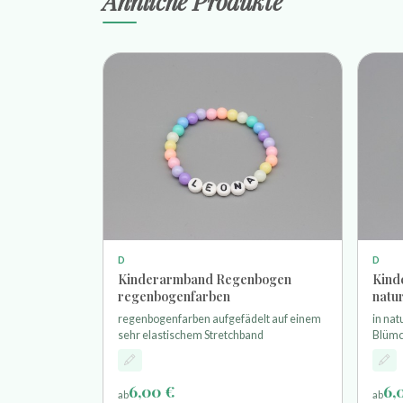
Ähnliche Produkte
D
D
Kinderarmband Regenbogen
Kind
regenbogenfarben
natu
regenbogenfarben aufgefädelt auf einem
in nat
sehr elastischem Stretchband
Blümc
aufge
Stret
6,00 €
6,
ab
ab