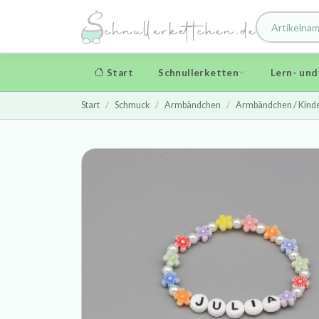
Start
Schnullerketten
Lern- un
Start
Schmuck
Armbändchen
Armbändchen / Kind