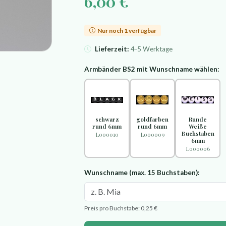
6,00 €
Nur noch 1 verfügbar
Lieferzeit:
4-5 Werktage
Armbänder BS2 mit Wunschname wählen:
schwarz
goldfarben
Runde
rund 6mm
rund 6mm
Weiße
Buchstaben
L000010
L000009
6mm
L000006
Wunschname (max. 15 Buchstaben):
Preis pro Buchstabe: 0,25 €