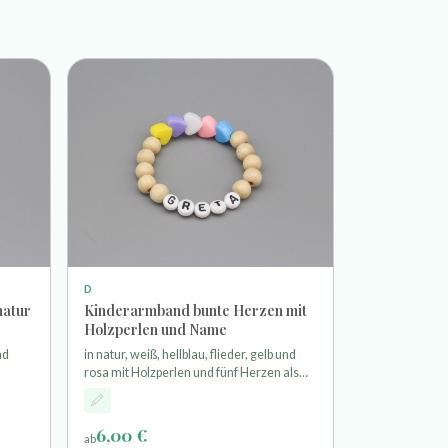
D
natur
Kinderarmband bunte Herzen mit
Holzperlen und Name
nd
in natur, weiß, hellblau, flieder, gelb und
rosa mit Holzperlen und fünf Herzen als
ehr
Motivperlen aufgefädelt auf einem sehr
des
elastischem Stretchband
6,00 €
ab