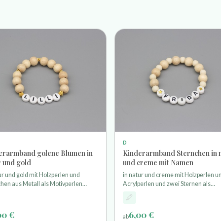
D
erarmband golene Blumen in
Kinderarmband Sternchen in 
r und gold
und creme mit Namen
ur und gold mit Holzperlen und
in natur und creme mit Holzperlen u
hen aus Metall als Motivperlen
Acrylperlen und zwei Sternen als
fädelt auf einem sehr elastischem
Motivperlen aufgefädelt auf einem s
chband
elastischem Stretchband Die Länge 
Armbandes beträgt ca.15cm
00 €
6,00 €
ab