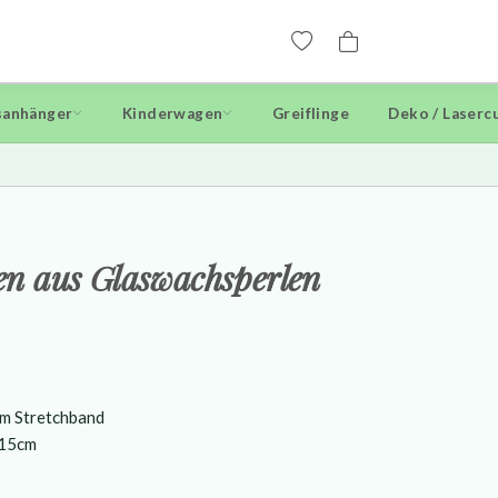
anhänger
Kinderwagen
Greiflinge
Deko / Laserc
n aus Glaswachsperlen
em Stretchband
.15cm