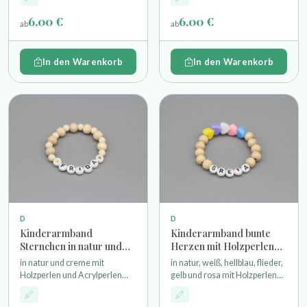
aufgefädelt auf einem sehr
elastischem Stretchband
6,00 €
6,00 €
ab
ab
In den Warenkorb
In den Warenkorb
D
D
Kinderarmband
Kinderarmband bunte
Sternchen in natur und
Herzen mit Holzperlen
creme mit Namen
und Name
in natur und creme mit
in natur, weiß, hellblau, flieder,
Holzperlen und Acrylperlen
gelb und rosa mit Holzperlen
und zwei Sternen als
und fünf Herzen als
Motivperlen aufgefädelt auf
Motivperlen aufgefädelt auf