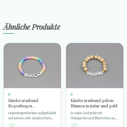
Ähnliche Produkte
D
D
Kinderarmband
Kinderarmband golene
Regenbogen
Blumen in natur und gold
regenbogenfarben
regenbogenfarben aufgefädelt
in natur und gold mit
auf einem sehr elastischem
Holzperlen und Blümchen aus
Stretchband
Metall als Motivperlen