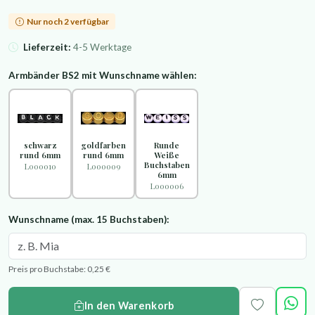
Nur noch 2 verfügbar
Lieferzeit:
4-5 Werktage
Armbänder BS2 mit Wunschname wählen:
schwarz
goldfarben
Runde
rund 6mm
rund 6mm
Weiße
Buchstaben
L000010
L000009
6mm
L000006
Wunschname (max. 15 Buchstaben):
Preis pro Buchstabe: 0,25 €
In den Warenkorb