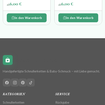
einem sehr elastischem
einem sehr elastischem
6,00 €
6,00 €
ab
ab
Stretchband Die Länge des
Stretchband
Armbandes beträgt ca.15cm
In den Warenkorb
In den Warenkorb
Schnullerkettchen.de
Handgefertigte Schnullerketten & Baby-Schmuck – mit Liebe gemacht.
KATEGORIEN
SERVICE
Schnullerketten
Rückgabe