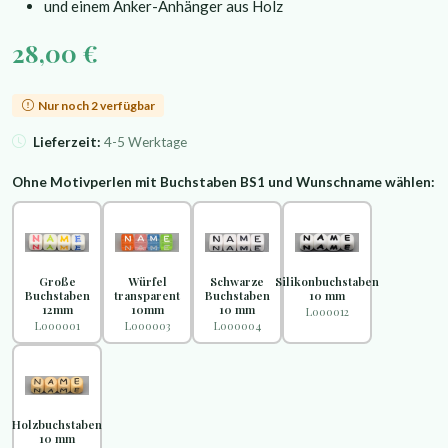
und einem Anker-Anhänger aus Holz
28,00 €
Nur noch 2 verfügbar
Lieferzeit:
4-5 Werktage
Ohne Motivperlen mit Buchstaben BS1 und Wunschname wählen:
Große
Würfel
Schwarze
Silikonbuchstaben
Buchstaben
transparent
Buchstaben
10 mm
12mm
10mm
10 mm
L000012
L000001
L000003
L000004
Holzbuchstaben
10 mm