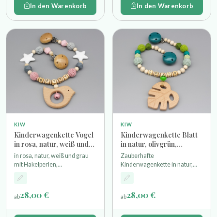
In den Warenkorb
In den Warenkorb
KIW
KIW
Kinderwagenkette Vogel
Kinderwagenkette Blatt
in rosa, natur, weiß und
in natur, olivgrün,
grau
lindgrün, mint und petrol
in rosa, natur, weiß und grau
Zauberhafte
mit Häkelperlen,
Kinderwagenkette in natur,
Hexagonperlen, Silikonsternen
olivgrün, lindgrün, mint und
als Motivperlen einem
petrol mit Häkelperlen und
Glöckchen und einem Vogel-
Hexagonperlen als
28,00 €
28,00 €
ab
ab
Anhänger aus Holz
Motivperlen einem
Glöckchenen und einem Blatt-
Anhänger aus Holz