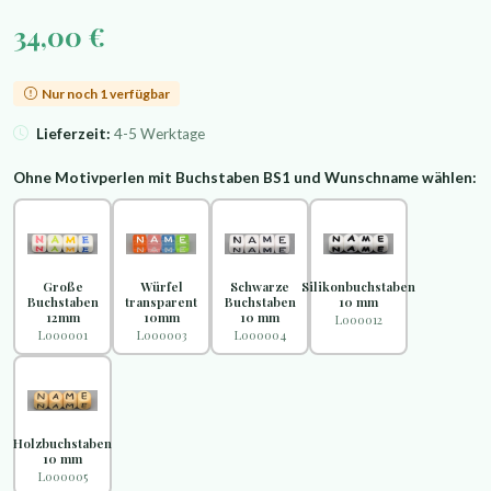
34,00 €
Nur noch 1 verfügbar
Lieferzeit:
4-5 Werktage
Ohne Motivperlen mit Buchstaben BS1 und Wunschname wählen:
Große
Würfel
Schwarze
Silikonbuchstaben
Buchstaben
transparent
Buchstaben
10 mm
12mm
10mm
10 mm
L000012
L000001
L000003
L000004
Holzbuchstaben
10 mm
L000005