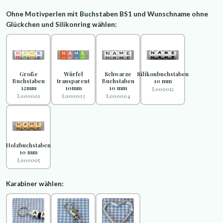
Ohne Motivperlen mit Buchstaben BS1 und Wunschname ohne
Glückchen und Silikonring wählen:
Große
Würfel
Schwarze
Silikonbuchstaben
Buchstaben
transparent
Buchstaben
10 mm
12mm
10mm
10 mm
L000012
L000001
L000003
L000004
Holzbuchstaben
10 mm
L000005
Karabiner wählen: