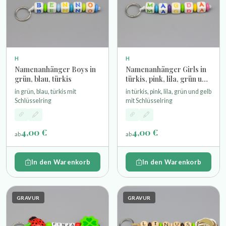
H
H
Namenanhänger Boys in
Namenanhänger Girls in
grün, blau, türkis
türkis, pink, lila, grün und
gelb
in grün, blau, türkis mit
in türkis, pink, lila, grün und gelb
Schlüsselring
mit Schlüsselring
4,00 €
4,00 €
ab
ab
In den Warenkorb
In den Warenkorb
GRAVUR
GRAVUR