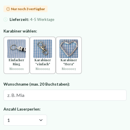
Nur noch 3 verfügbar
Lieferzeit:
4-5 Werktage
Karabiner wählen:
Einfacher
Karabiner
Karabiner
Ring
"einfach"
"Herz"
M000001
M000002
M000003
Wunschname (max. 20 Buchstaben):
Anzahl Laserperlen: