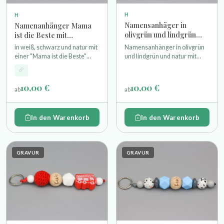
H
H
Namensanhäger in
Namenanhänger Mama
olivgrün und lindgrün
ist die Beste mit
und natur mit
Wunschgravur
Namensanhänger in olivgrün
in weiß, schwarz und natur mit
Wunschname
und lindgrün und natur mit
einer "Mama ist die Beste"
Häkelperle und Hexagonperlen
Perle, Terrazzo Perle,
einer gravierte Namensperle
Silikonperle als Motivperle
und Schlüsselring
einer gravierte Namensperle
10,00 €
10,00 €
ab
ab
und Schlüsselring
In den Warenkorb
In den Warenkorb
GRAVUR
GRAVUR