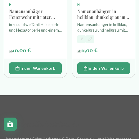
H
H
Namensanhäger
Namenanhänger in
Feuerwehr mit roter
hellblau, dunkelgrau und
Häkelperle und
hellgrau mit
in rot und weiß mit Häkelperle
Namensanhänger in hellblau,
Wunschgravur
Wunschgravur
und Hexagonperle und einem
dunkelgrau und hellgrau mit
Feuerwehrauto einer
Hexagonperlen, Linsen und
gravierte Namensperle und
Terazzoperlen einer gravierte
Schlüsselring
Namensperle und
10,00 €
11,00 €
ab
ab
Schlüsselring
In den Warenkorb
In den Warenkorb
Schnullerkettchen.de
Handgefertigte Schnullerketten & Baby-Schmuck – mit Liebe gemacht.