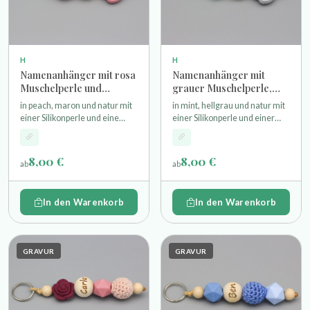
H
H
Namenanhänger mit rosa
Namenanhänger mit
Muschelperle und
grauer Muschelperle,
Wunschgravur
mintfarbener
in peach, maron und natur mit
in mint, hellgrau und natur mit
Hexagonperle und
einer Silikonperle und eine
einer Silikonperle und einer
Wunschgravur
Muschel als Motivperle einer
Muschel als Motivperle einer
gravierte Namensperle und
gravierte Namensperle und
Schlüsselring
Schlüsselring
8,00 €
8,00 €
ab
ab
In den Warenkorb
In den Warenkorb
GRAVUR
GRAVUR