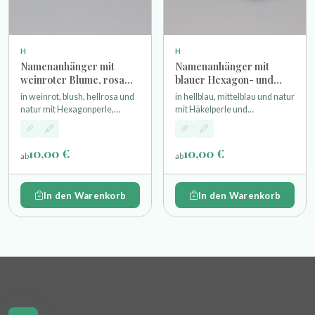
H
H
Namenanhänger mit
Namenanhänger mit
weinroter Blume, rosa
blauer Hexagon- und
Häkelperle und
Häkelperle und
in weinrot, blush, hellrosa und
in hellblau, mittelblau und natur
Wunschgravur
Wunschgravur
natur mit Hexagonperle,
mit Häkelperle und
Häkelperle und Rose als
Hexagonperlen einer gravierte
Motivperle einer gravierte
Namensperle und
Namensperle und
Schlüsselring
10,00 €
10,00 €
ab
ab
Schlüsselring
In den Warenkorb
In den Warenkorb