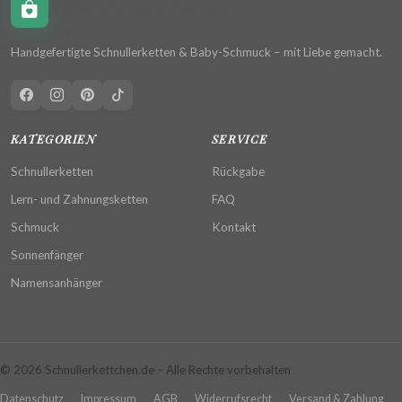
Schnullerkettchen.de
Handgefertigte Schnullerketten & Baby-Schmuck – mit Liebe gemacht.
KATEGORIEN
SERVICE
Schnullerketten
Rückgabe
Lern- und Zahnungsketten
FAQ
Schmuck
Kontakt
Sonnenfänger
Namensanhänger
© 2026 Schnullerkettchen.de – Alle Rechte vorbehalten
Datenschutz
Impressum
AGB
Widerrufsrecht
Versand & Zahlung