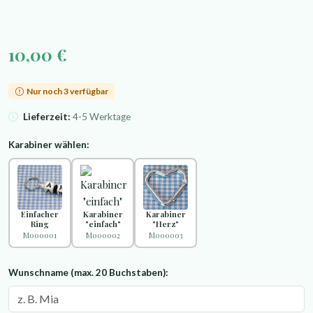
10,00 €
Nur noch 3 verfügbar
Lieferzeit:
4-5 Werktage
Karabiner wählen:
Einfacher
Karabiner
Karabiner
Ring
"einfach"
"Herz"
M000001
M000002
M000003
Wunschname (max. 20 Buchstaben):