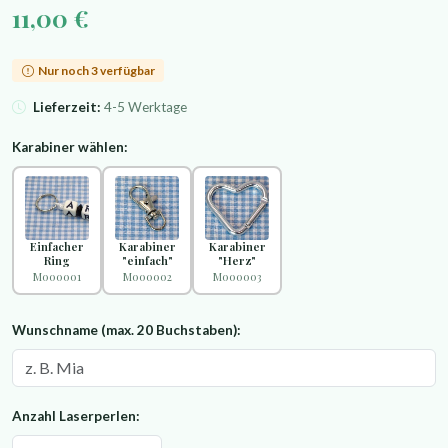
11,00 €
Nur noch 3 verfügbar
Lieferzeit:
4-5 Werktage
Karabiner wählen:
Einfacher
Karabiner
Karabiner
Ring
"einfach"
"Herz"
M000001
M000002
M000003
Wunschname (max. 20 Buchstaben):
Anzahl Laserperlen: