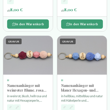
gravierte Namensperle und
gravierte Namensperle und
Schlüsselring
Schlüsselring
8,00 €
8,00 €
ab
ab
In den Warenkorb
In den Warenkorb
GRAVUR
GRAVUR
H
H
Namenanhänger mit
Namenanhänger mit
weinroter Blume, rosa
blauer Hexagon- und
Häkelperle und
Häkelperle und
in weinrot, blush, hellrosa und
in hellblau, mittelblau und natur
Wunschgravur
Wunschgravur
natur mit Hexagonperle,
mit Häkelperle und
Häkelperle und Rose als
Hexagonperlen einer gravierte
Motivperle einer gravierte
Namensperle und