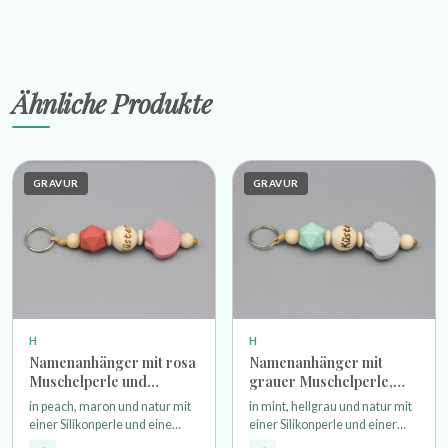
Ähnliche Produkte
GRAVUR
GRAVUR
H
H
Namenanhänger mit rosa
Namenanhänger mit
Muschelperle und
grauer Muschelperle,
Wunschgravur
mintfarbener
in peach, maron und natur mit
in mint, hellgrau und natur mit
Hexagonperle und
einer Silikonperle und eine
einer Silikonperle und einer
Wunschgravur
Muschel als Motivperle einer
Muschel als Motivperle einer