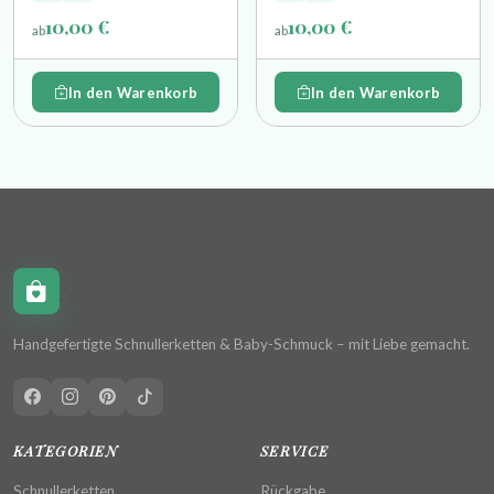
Namensperle und
Schlüsselring
10,00 €
10,00 €
ab
ab
Schlüsselring
In den Warenkorb
In den Warenkorb
Schnullerkettchen.de
Handgefertigte Schnullerketten & Baby-Schmuck – mit Liebe gemacht.
KATEGORIEN
SERVICE
Schnullerketten
Rückgabe