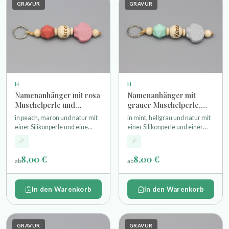
GRAVUR
GRAVUR
H
H
Namenanhänger mit rosa
Namenanhänger mit
Muschelperle und
grauer Muschelperle,
Wunschgravur
mintfarbener
in peach, maron und natur mit
in mint, hellgrau und natur mit
Hexagonperle und
einer Silikonperle und eine
einer Silikonperle und einer
Wunschgravur
Muschel als Motivperle einer
Muschel als Motivperle einer
gravierte Namensperle und
gravierte Namensperle und
Schlüsselring
Schlüsselring
8,00 €
8,00 €
ab
ab
In den Warenkorb
In den Warenkorb
GRAVUR
GRAVUR