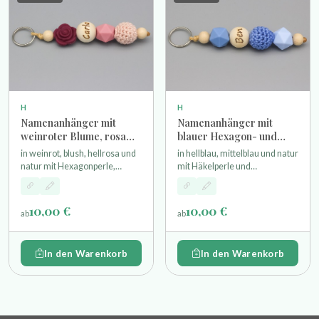
H
H
Namenanhänger mit
Namenanhänger mit
weinroter Blume, rosa
blauer Hexagon- und
Häkelperle und
Häkelperle und
in weinrot, blush, hellrosa und
in hellblau, mittelblau und natur
Wunschgravur
Wunschgravur
natur mit Hexagonperle,
mit Häkelperle und
Häkelperle und Rose als
Hexagonperlen einer gravierte
Motivperle einer gravierte
Namensperle und
Namensperle und
Schlüsselring
10,00 €
10,00 €
ab
ab
Schlüsselring
In den Warenkorb
In den Warenkorb