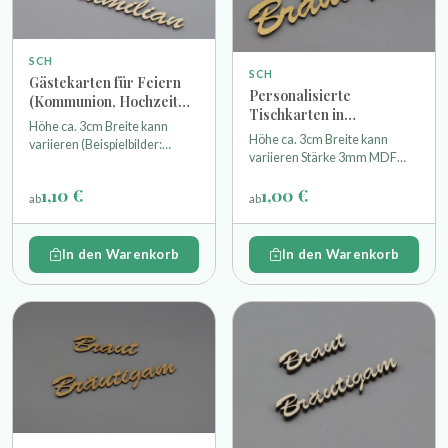
SCH
SCH
Gästekarten für Feiern
Personalisierte
(Kommunion, Hochzeit
Tischkarten in
usw.) Holz hell
Höhe ca. 3cm Breite kann
geschwungener Schrift
Höhe ca. 3cm Breite kann
variieren (Beispielbilder:
aus MDF Gold lackiert
variieren Stärke 3mm MDF
Maximilian 18cm / Julia 6,7cm)
3mm
Vorderseite Gold lackiert -
Stärke 4mm Pappelsperrholz
1,10 €
1,00 €
unlackiert
ab
ab
In den Warenkorb
In den Warenkorb