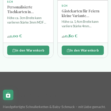
SCH
SCH
Personalisierte
Gästekarten für Feiern
Tischkarten in
kleine Variante
geschwungener Schrift
Höhe ca. 3cm Breite kann
(Kommunion, Hochzeit
aus MDF 3mm unlackiert
Höhe ca. 1,4cm Breite kann
variieren Stärke 3mm MDF
usw.) Holz hell
variiere Stärke 4mm
unlackiert -
Pappelsperrholz unlackiert
1,00 €
0,80 €
ab
ab
In den Warenkorb
In den Warenkorb
Schnullerkettchen.de
Handgefertigte Schnullerketten & Baby-Schmuck – mit Liebe gemacht.