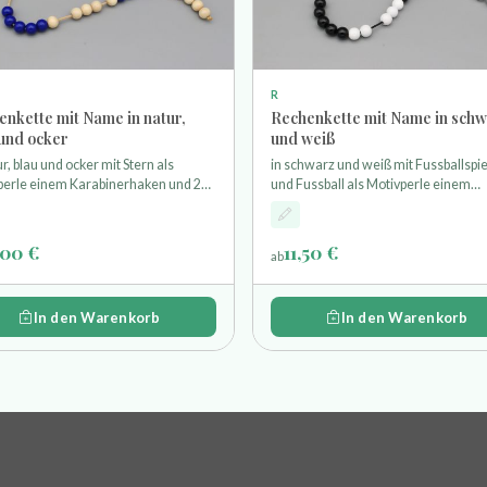
R
enkette mit Name in natur,
Rechenkette mit Name in sch
 und ocker
und weiß
ur, blau und ocker mit Stern als
in schwarz und weiß mit Fussballspie
perle einem Karabinerhaken und 20
und Fussball als Motivperle einem
erlen zum Zählen bis 20 Länge der
Karabinerhaken und 20 Holzperlen 
(ohne Karabiner) ist ca. 26cm
Zählen bis 20 Länge der Kette (ohne
Karabiner) ist ca. 26cm
,00 €
11,50 €
ab
In den Warenkorb
In den Warenkorb