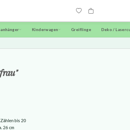
anhänger
Kinderwagen
Greiflinge
Deko / Laserc
frau"
 Zählen bis 20
a. 26 cm