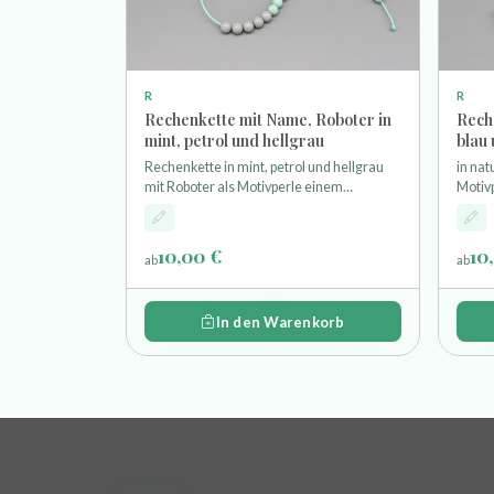
R
R
Rechenkette mit Name, Roboter in
Rech
mint, petrol und hellgrau
blau
Rechenkette in mint, petrol und hellgrau
in nat
mit Roboter als Motivperle einem
Motiv
Karabinerhaken und 20 Holzperlen zum
Holzp
Zählen bis 20 Länge der Kette (ohne
Kette 
Karabiner) ist ca. 26cm
10,00 €
10
ab
ab
In den Warenkorb