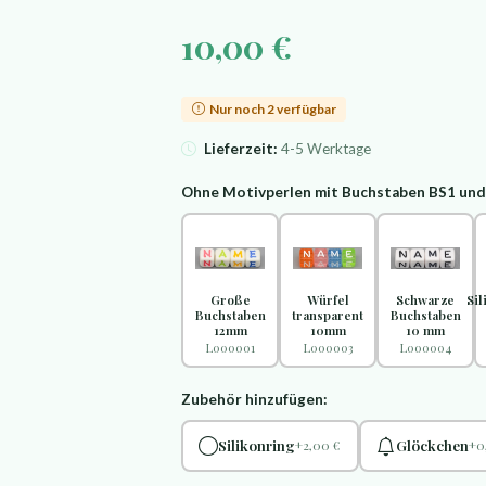
10,00 €
Nur noch 2 verfügbar
Lieferzeit:
4-5 Werktage
Ohne Motivperlen mit Buchstaben BS1 un
Große
Würfel
Schwarze
Si
Buchstaben
transparent
Buchstaben
12mm
10mm
10 mm
L000001
L000003
L000004
Zubehör hinzufügen:
Silikonring
Glöckchen
+2,00 €
+0