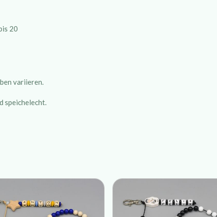
bis 20
ben variieren.
d speichelecht.