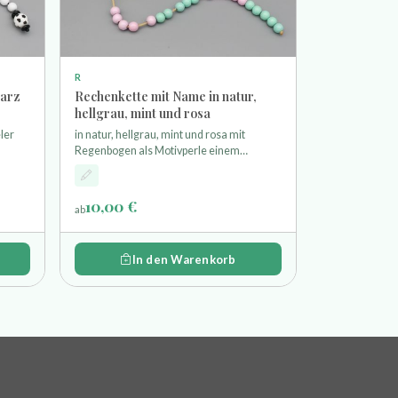
R
warz
Rechenkette mit Name in natur,
hellgrau, mint und rosa
ler
in natur, hellgrau, mint und rosa mit
Regenbogen als Motivperle einem
zum
Karabinerhaken und 20 Holzperlen zum
Zählen bis 20 Länge der Kette (ohne
Karabiner) ist ca. 26cm
10,00 €
ab
In den Warenkorb