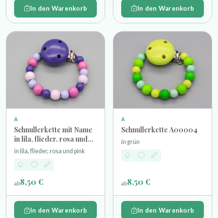
In den Warenkorb
In den Warenkorb
A
A
Schnullerkette mit Name
Schnullerkette A00004
in lila, flieder, rosa und
in grün
pink
in lila, flieder, rosa und pink
8,50 €
8,50 €
ab
ab
In den Warenkorb
In den Warenkorb