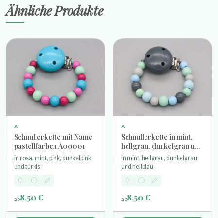
Ähnliche Produkte
A
A
Schnullerkette mit Name
Schnullerkette in mint,
pastellfarben A00001
hellgrau, dunkelgrau und
hellblau
in rosa, mint, pink, dunkelpink
in mint, hellgrau, dunkelgrau
und türkis
und hellblau
8,50 €
8,50 €
ab
ab