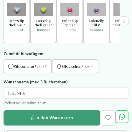
Herzclip
Herzclip
Eulenclip
Eulenclip
Eulenclip
"hellblau"
"hellgrün"
"pink"
"lila"
"mittelblau
J000001
J000002
J000003
J000004
J000005
Zubehör hinzufügen:
Silikonring
Glöckchen
+2,00 €
+0,50 €
Wunschname (max. 5 Buchstaben):
Preis pro Buchstabe: 0,50 €
In den Warenkorb