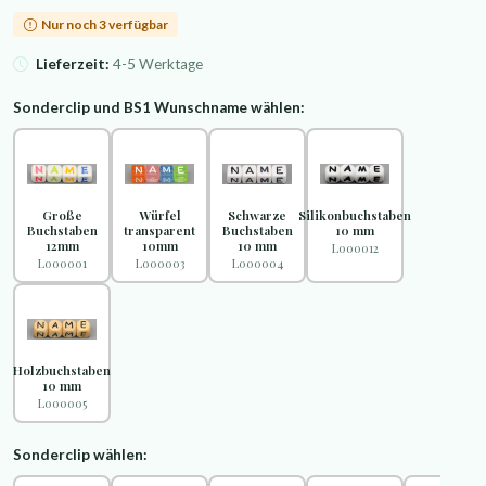
Nur noch 3 verfügbar
Lieferzeit:
4-5 Werktage
Sonderclip und BS1 Wunschname wählen:
Große
Würfel
Schwarze
Silikonbuchstaben
Buchstaben
transparent
Buchstaben
10 mm
12mm
10mm
10 mm
L000012
L000001
L000003
L000004
Holzbuchstaben
10 mm
L000005
Sonderclip wählen: