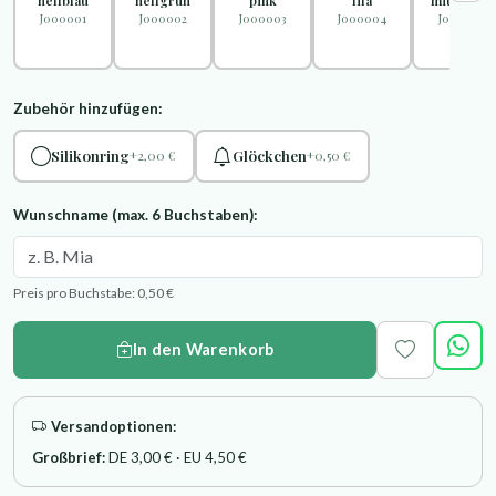
"hellblau"
"hellgrün"
"pink"
"lila"
"mittelblau
J000001
J000002
J000003
J000004
J000005
Zubehör hinzufügen:
Silikonring
Glöckchen
+2,00 €
+0,50 €
Wunschname (max. 6 Buchstaben):
Preis pro Buchstabe: 0,50 €
In den Warenkorb
Versandoptionen:
Großbrief:
DE 3,00 € · EU 4,50 €