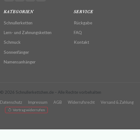
KATEGORIEN
SERVICE
Schnullerketten
Rückgabe
Lern- und Zahnungsketten
FAQ
Schmuck
Kontakt
Sonnenfänger
Namensanhänger
© 2026 Schnullerkettchen.de – Alle Rechte vorbehalten
Datenschutz
Impressum
AGB
Widerrufsrecht
Versand & Zahlung
Vertrag widerrufen