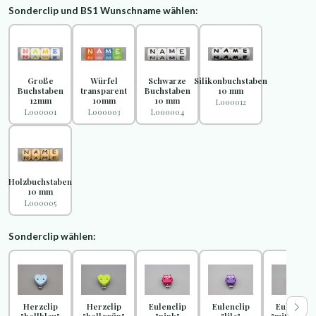
Sonderclip und BS1 Wunschname wählen:
Große
Würfel
Schwarze
Silikonbuchstaben
Buchstaben
transparent
Buchstaben
10 mm
12mm
10mm
10 mm
L000012
L000001
L000003
L000004
Holzbuchstaben
10 mm
L000005
Sonderclip wählen:
Herzclip
Herzclip
Eulenclip
Eulenclip
Eulenclip