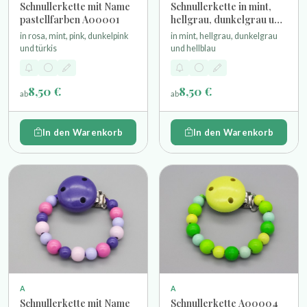
Schnullerkette mit Name
Schnullerkette in mint,
pastellfarben A00001
hellgrau, dunkelgrau und
hellblau
in rosa, mint, pink, dunkelpink
in mint, hellgrau, dunkelgrau
und türkis
und hellblau
8,50 €
8,50 €
ab
ab
In den Warenkorb
In den Warenkorb
A
A
Schnullerkette mit Name
Schnullerkette A00004