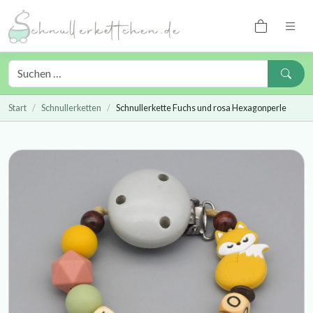
Start
Schnullerketten
Schnullerkette Fuchs und rosa Hexagonperle