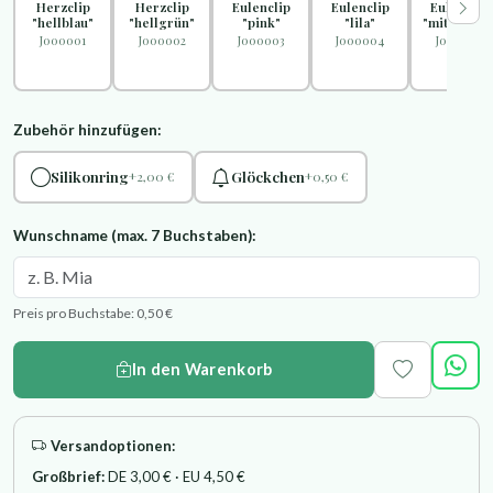
Herzclip
Herzclip
Eulenclip
Eulenclip
Eulenclip
"hellblau"
"hellgrün"
"pink"
"lila"
"mittelblau
J000001
J000002
J000003
J000004
J000005
Zubehör hinzufügen:
Silikonring
Glöckchen
+2,00 €
+0,50 €
Wunschname (max. 7 Buchstaben):
Preis pro Buchstabe: 0,50 €
In den Warenkorb
Versandoptionen:
Großbrief:
DE 3,00 € · EU 4,50 €