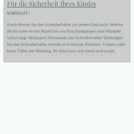
Für die Sicherheit Ihres Kindes
VORSICHT!
Kontrollieren Sie den Schnullerhalter vor jedem Gebrauch. Werfen
Sie ihn beim ersten Anzeichen von Beschädigungen oder Mängeln
sofort weg! Verlängern Sie niemals den Schnullerhalter! Befestigen
Sie den Schnullerhalter niemals an Schnüren, Bändern, Trägern oder
losen Teilen der Kleidung. Ihr Kind kann sich damit erdrosseln.
in orange, braun und natur
mit Igel und Fuchs als Motivperle
Versand
Großbrief: DE 3,00 € · EU 4,50 € · Non-EU 6,00 €
Lieferzeiten
Deutschland: 4-5 Werktage
EU: 9-11 Werktage