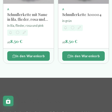
A
A
Schnullerkette mit Name
Schnullerkette A00004
in lila, flieder, rosa und
in grün
pink
in lila, flieder, rosa und pink
8,50 €
8,50 €
ab
ab
In den Warenkorb
In den Warenkorb
Schnullerkettchen.de