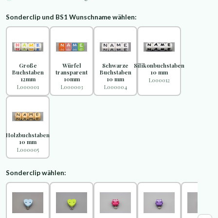
Sonderclip und BS1 Wunschname wählen:
Große
Würfel
Schwarze
Silikonbuchstaben
Buchstaben
transparent
Buchstaben
10 mm
12mm
10mm
10 mm
L000012
L000001
L000003
L000004
Holzbuchstaben
10 mm
L000005
Sonderclip wählen: