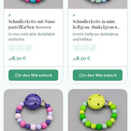
A
A
Schnullerkette mit Name
Schnullerkette in mint,
pastellfarben A00001
hellgrau, dunkelgrau und
hellblau
in rosa, mint, pink, dunkelpink
in mint, hellgrau, dunkelgrau
und türkis
und hellblau
8,50 €
8,50 €
ab
ab
In den Warenkorb
In den Warenkorb