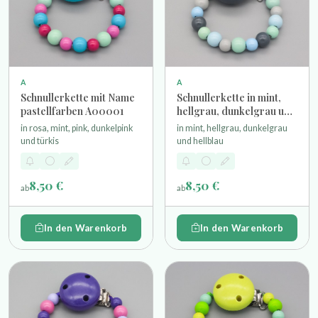
A
A
Schnullerkette mit Name
Schnullerkette in mint,
pastellfarben A00001
hellgrau, dunkelgrau und
hellblau
in rosa, mint, pink, dunkelpink
in mint, hellgrau, dunkelgrau
und türkis
und hellblau
8,50 €
8,50 €
ab
ab
In den Warenkorb
In den Warenkorb