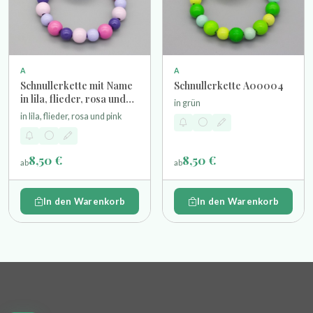
A
A
Schnullerkette mit Name
Schnullerkette A00004
in lila, flieder, rosa und
in grün
pink
in lila, flieder, rosa und pink
8,50 €
8,50 €
ab
ab
In den Warenkorb
In den Warenkorb