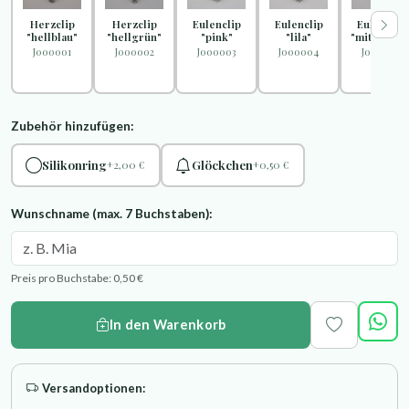
Herzclip
Herzclip
Eulenclip
Eulenclip
Eulenclip
"hellblau"
"hellgrün"
"pink"
"lila"
"mittelblau
J000001
J000002
J000003
J000004
J000005
Zubehör hinzufügen:
Silikonring
Glöckchen
+2,00 €
+0,50 €
Wunschname (max. 7 Buchstaben):
Preis pro Buchstabe: 0,50 €
In den Warenkorb
Versandoptionen: