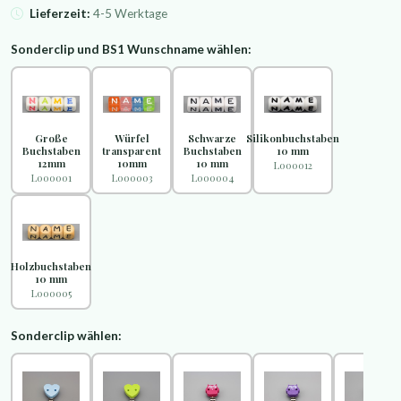
Lieferzeit:
4-5 Werktage
Sonderclip und BS1 Wunschname wählen:
Große
Würfel
Schwarze
Silikonbuchstaben
Buchstaben
transparent
Buchstaben
10 mm
12mm
10mm
10 mm
L000012
L000001
L000003
L000004
Holzbuchstaben
10 mm
L000005
Sonderclip wählen: