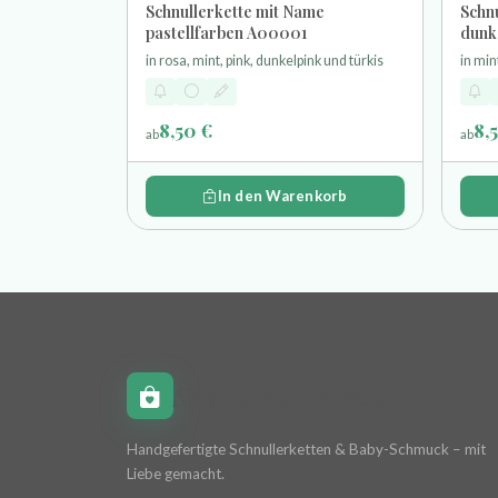
Schnullerkette mit Name
Schnu
pastellfarben A00001
dunk
in rosa, mint, pink, dunkelpink und türkis
in min
8,50 €
8,
ab
ab
In den Warenkorb
Schnullerkettchen.de
Handgefertigte Schnullerketten & Baby-Schmuck – mit
Liebe gemacht.