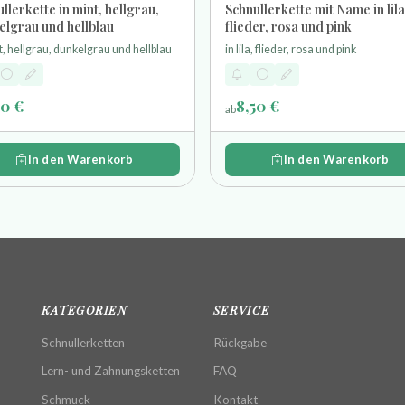
llerkette in mint, hellgrau,
Schnullerkette mit Name in lila
elgrau und hellblau
flieder, rosa und pink
t, hellgrau, dunkelgrau und hellblau
in lila, flieder, rosa und pink
50 €
8,50 €
ab
In den Warenkorb
In den Warenkorb
KATEGORIEN
SERVICE
Schnullerketten
Rückgabe
Lern- und Zahnungsketten
FAQ
Schmuck
Kontakt