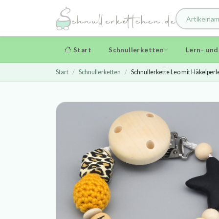
Start
Schnullerketten
Lern- un
Start
Schnullerketten
Schnullerkette Leo mit Häkelperle