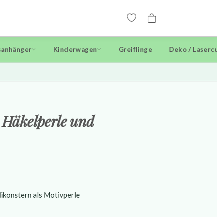
anhänger
Kinderwagen
Greiflinge
Deko / Laserc
t Häkelperle und
likonstern als Motivperle