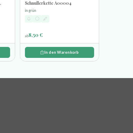
,
Schnullerkette A00004
in grün
8,50 €
ab
In den Warenkorb