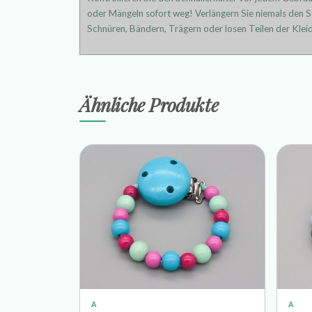
oder Mängeln sofort weg! Verlängern Sie niemals den Sc
Schnüren, Bändern, Trägern oder losen Teilen der Kleid
Ähnliche Produkte
A
A