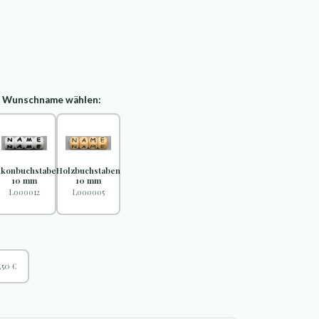
d Wunschname wählen:
likonbuchstaben
Holzbuchstaben
10 mm
10 mm
L000012
L000005
,50 €