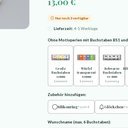
13,00 €
Nur noch 3 verfügbar
Lieferzeit:
4-5 Werktage
Ohne Motivperlen mit Buchstaben BS1 un
Große
Würfel
Schwarze
Si
Buchstaben
transparent
Buchstaben
12mm
10mm
10 mm
L000001
L000003
L000004
Zubehör hinzufügen:
Silikonring
Glöckchen
+2,00 €
+0
Wunschname (max. 6 Buchstaben):