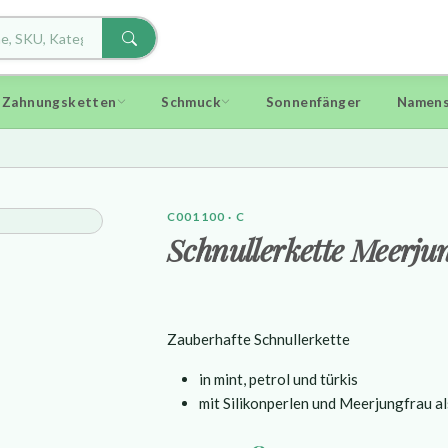
d Zahnungsketten
Schmuck
Sonnenfänger
Namens
C001100 · C
Schnullerkette Meerju
Zauberhafte Schnullerkette
in mint, petrol und türkis
mit Silikonperlen und Meerjungfrau a