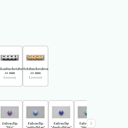
likonbuchstaben
Holzbuchstaben
10 mm
10 mm
L000012
L000005
Eulenclip
Eulenclip
Eulenclip
Eulenclip
Eulenclip
"lila"
"mittelblau"
"dunkelblau"
"türkis"
"braun"