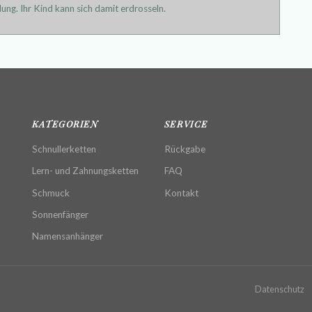
ung. Ihr Kind kann sich damit erdrosseln.
KATEGORIEN
SERVICE
Schnullerketten
Rückgabe
Lern- und Zahnungsketten
FAQ
Schmuck
Kontakt
Sonnenfänger
Namensanhänger
Datenschutz