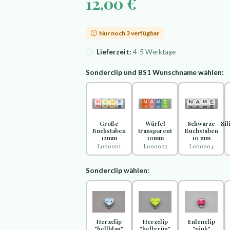
12,00 €
Nur noch 3 verfügbar
Lieferzeit:
4-5 Werktage
Sonderclip und BS1 Wunschname wählen:
Große
Würfel
Schwarze
Si
Buchstaben
transparent
Buchstaben
12mm
10mm
10 mm
L000001
L000003
L000004
Sonderclip wählen:
Herzclip
Herzclip
Eulenclip
"hellblau"
"hellgrün"
"pink"