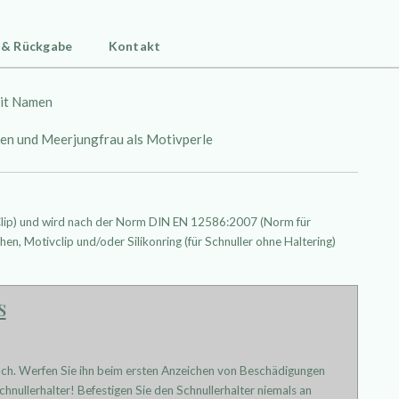
 & Rückgabe
Kontakt
mit Namen
erlen und Meerjungfrau als Motivperle
 Clip) und wird nach der Norm DIN EN 12586:2007 (Norm für
hen, Motivclip und/oder Silikonring (für Schnuller ohne Haltering)
s
uch. Werfen Sie ihn beim ersten Anzeichen von Beschädigungen
hnullerhalter! Befestigen Sie den Schnullerhalter niemals an