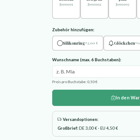
J000001
J000002
J000003
Zubehör hinzufügen:
Silikonring
Glöckchen
+2,00 €
+0
Wunschname (max. 6 Buchstaben):
Preis pro Buchstabe: 0,50 €
In den Wa
Versandoptionen:
Großbrief:
DE 3,00 € · EU 4,50 €