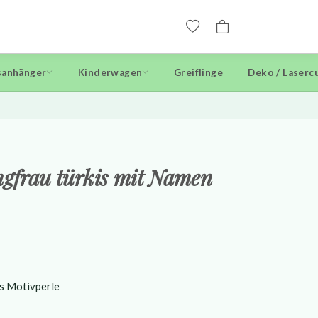
anhänger
Kinderwagen
Greiflinge
Deko / Laserc
ngfrau türkis mit Namen
ls Motivperle