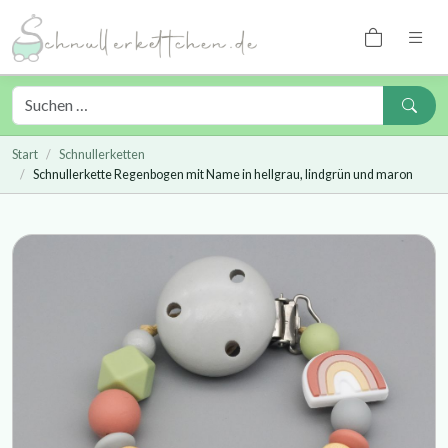
Start
Schnullerketten
Schnullerkette Regenbogen mit Name in hellgrau, lindgrün und maron