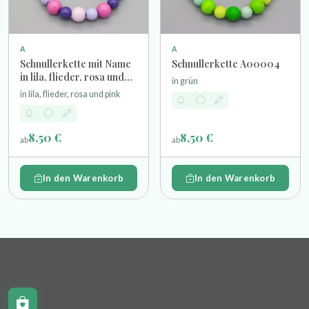
A
A
Schnullerkette mit Name
Schnullerkette A00004
in lila, flieder, rosa und
in grün
pink
in lila, flieder, rosa und pink
8,50 €
8,50 €
ab
ab
In den Warenkorb
In den Warenkorb
Schnullerkettchen.de