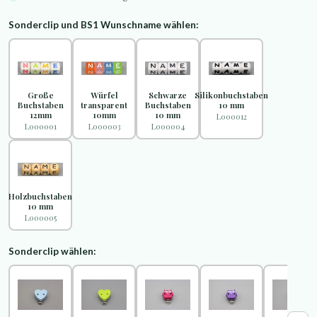
Sonderclip und BS1 Wunschname wählen:
Große
Würfel
Schwarze
Silikonbuchstaben
Buchstaben
transparent
Buchstaben
10 mm
12mm
10mm
10 mm
L000012
L000001
L000003
L000004
Holzbuchstaben
10 mm
L000005
Sonderclip wählen: