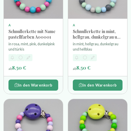
A
A
Schnullerkette mit Name
Schnullerkette in mint,
pastellfarben A00001
hellgrau, dunkelgrau und
hellblau
in rosa, mint, pink, dunkelpink
in mint, hellgrau, dunkelgrau
und türkis
und hellblau
8,50 €
8,50 €
ab
ab
In den Warenkorb
In den Warenkorb