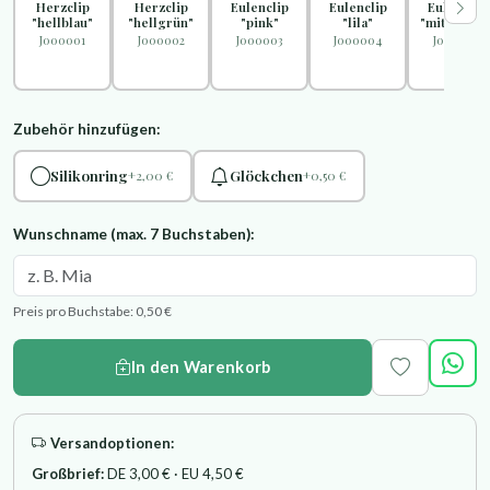
Herzclip
Herzclip
Eulenclip
Eulenclip
Eulenclip
"hellblau"
"hellgrün"
"pink"
"lila"
"mittelblau
J000001
J000002
J000003
J000004
J000005
Zubehör hinzufügen:
Silikonring
Glöckchen
+2,00 €
+0,50 €
Wunschname (max. 7 Buchstaben):
Preis pro Buchstabe: 0,50 €
In den Warenkorb
Versandoptionen:
Großbrief:
DE 3,00 € · EU 4,50 €