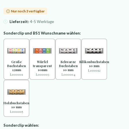
Nur noch 3 verfügbar
Lieferzeit:
4-5 Werktage
Sonderclip und BS1 Wunschname wählen:
Große
Würfel
Schwarze
Silikonbuchstaben
Buchstaben
transparent
Buchstaben
10 mm
12mm
10mm
10 mm
L000012
L000001
L000003
L000004
Holzbuchstaben
10 mm
L000005
Sonderclip wählen: