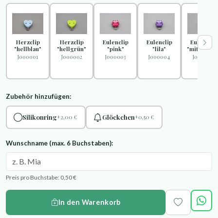
Herzclip
Herzclip
Eulenclip
Eulenclip
Eulenclip
"hellblau"
"hellgrün"
"pink"
"lila"
"mittelblau
J000001
J000002
J000003
J000004
J000005
Zubehör hinzufügen:
Silikonring
Glöckchen
+2,00 €
+0,50 €
Wunschname (max. 6 Buchstaben):
Preis pro Buchstabe: 0,50 €
In den Warenkorb