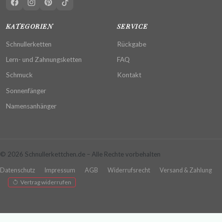
KATEGORIEN
SERVICE
Schnullerketten
Rückgabe
Lern- und Zahnungsketten
FAQ
Schmuck
Kontakt
Sonnenfänger
Namensanhänger
© 2026 Schnullerkettchen.de – Alle Rechte vorbehalten
Datenschutz
Impressum
AGB
Widerrufsrecht
Versand & Zahlung
Vertrag widerrufen