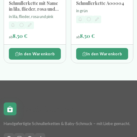
Schnullerkette mit Name
Schnullerkette A00004
in lila, flieder, rosa und
in grün
pink
in lila, flieder, rosa und pink
8,50 €
8,50 €
ab
ab
In den Warenkorb
In den Warenkorb
Schnullerkettchen.de
Handgefertigte Schnullerketten & Baby-Schmuck – mit Liebe gemacht.