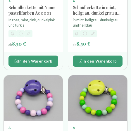
A
A
Schnullerkette mit Name
Schnullerkette in mint,
pastellfarben A00001
hellgrau, dunkelgrau und
hellblau
in rosa, mint, pink, dunkelpink
in mint, hellgrau, dunkelgrau
und türkis
und hellblau
8,50 €
8,50 €
ab
ab
In den Warenkorb
In den Warenkorb
A
A