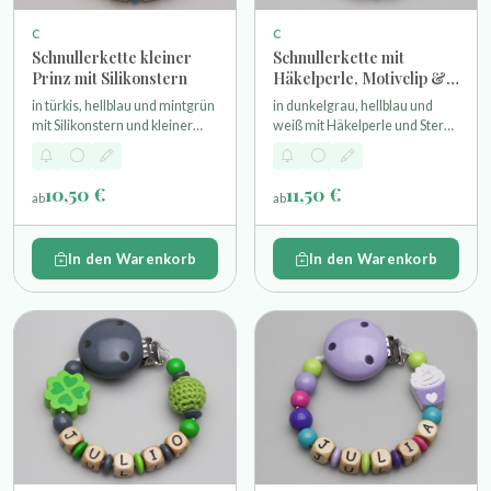
C
C
Schnullerkette kleiner
Schnullerkette mit
Prinz mit Silikonstern
Häkelperle, Motivclip &
Stern
in türkis, hellblau und mintgrün
in dunkelgrau, hellblau und
mit Silikonstern und kleiner
weiß mit Häkelperle und Stern
Prinz Perle
als Motivperle und einem
Sternchen Motivclip
10,50 €
11,50 €
ab
ab
In den Warenkorb
In den Warenkorb