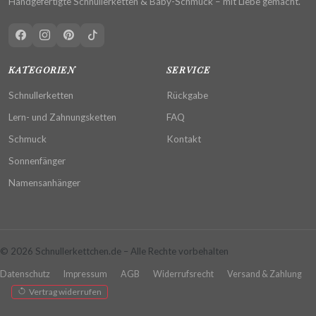
Handgefertigte Schnullerketten & Baby-Schmuck – mit Liebe gemacht.
KATEGORIEN
SERVICE
Schnullerketten
Rückgabe
Lern- und Zahnungsketten
FAQ
Schmuck
Kontakt
Sonnenfänger
Namensanhänger
© 2026 Schnullerkettchen.de – Alle Rechte vorbehalten
Datenschutz
Impressum
AGB
Widerrufsrecht
Versand & Zahlung
Vertrag widerrufen