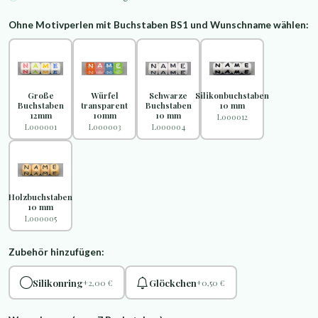
Ohne Motivperlen mit Buchstaben BS1 und Wunschname wählen:
Große
Würfel
Schwarze
Silikonbuchstaben
Buchstaben
transparent
Buchstaben
10 mm
12mm
10mm
10 mm
L000012
L000001
L000003
L000004
Holzbuchstaben
10 mm
L000005
Zubehör hinzufügen:
Silikonring
Glöckchen
+2,00 €
+0,50 €