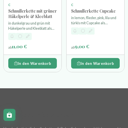
C
C
Schnullerkette mit grüner
Schnullerkette Cupcake
Häkelperle & Kleeblatt
in lemon, flieder, pink, lila und
türkis mit Cupcake als
in dunkelgrau und grün mit
Motivperle
Häkelperle und Kleeblatt als
Motivperle
11,00 €
9,00 €
ab
ab
In den Warenkorb
In den Warenkorb
Schnullerkettchen.de