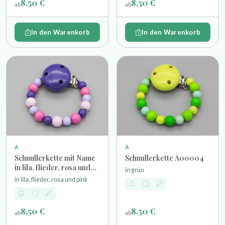
8,50 €
8,50 €
ab
ab
In den Warenkorb
In den Warenkorb
A
A
Schnullerkette mit Name
Schnullerkette A00004
in lila, flieder, rosa und
in grün
pink
in lila, flieder, rosa und pink
8,50 €
8,50 €
ab
ab