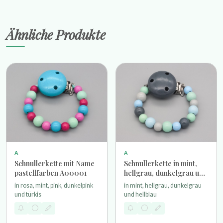
Ähnliche Produkte
A
A
Schnullerkette mit Name
Schnullerkette in mint,
pastellfarben A00001
hellgrau, dunkelgrau und
hellblau
in rosa, mint, pink, dunkelpink
in mint, hellgrau, dunkelgrau
und türkis
und hellblau