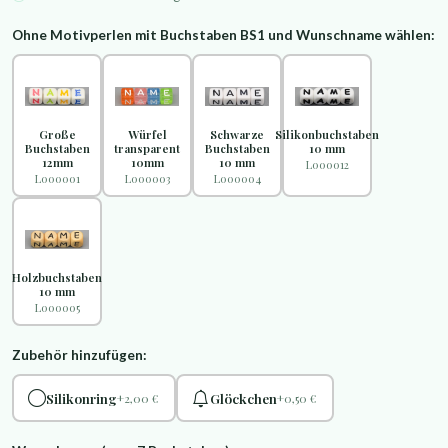
Ohne Motivperlen mit Buchstaben BS1 und Wunschname wählen:
Große
Würfel
Schwarze
Silikonbuchstaben
Buchstaben
transparent
Buchstaben
10 mm
12mm
10mm
10 mm
L000012
L000001
L000003
L000004
Holzbuchstaben
10 mm
L000005
Zubehör hinzufügen:
Silikonring
Glöckchen
+2,00 €
+0,50 €