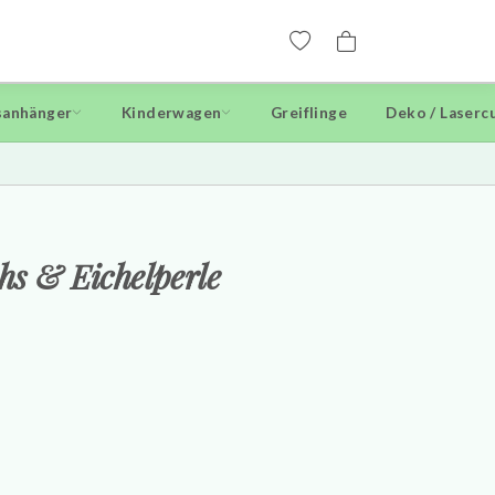
anhänger
Kinderwagen
Greiflinge
Deko / Laserc
hs & Eichelperle