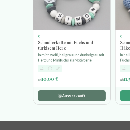
C
C
Schnullerkette mit Fuchs und
Schn
türkisem Herz
Häke
in mint, weiß, hellgrau und dunkelgrau mit
in hel
Herz und Minifuchs als Motivperle
Fuchs 
10,00 €
11,
ab
ab
Ausverkauft