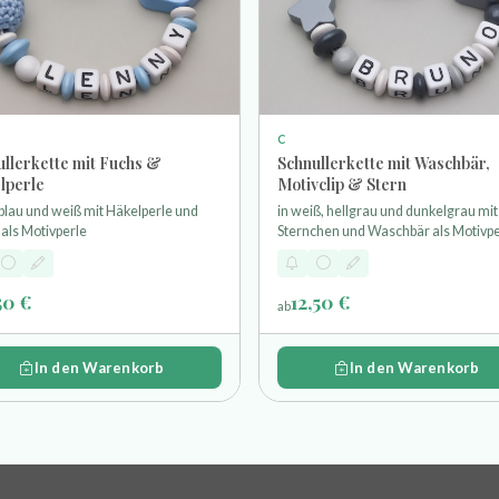
C
ullerkette mit Fuchs &
Schnullerkette mit Waschbär,
lperle
Motivclip & Stern
lblau und weiß mit Häkelperle und
in weiß, hellgrau und dunkelgrau mit
als Motivperle
Sternchen und Waschbär als Motivpe
und einem Motivclip
50 €
12,50 €
ab
In den Warenkorb
In den Warenkorb