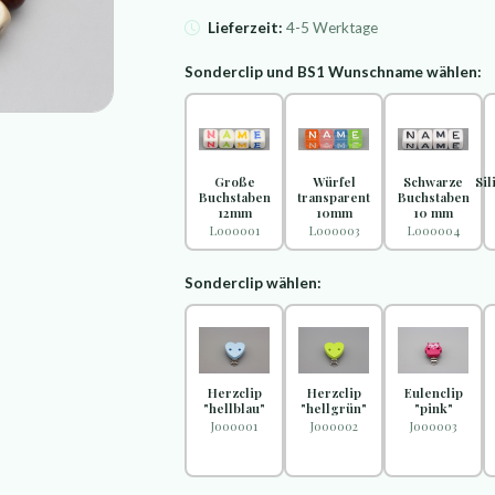
Lieferzeit:
4-5 Werktage
Sonderclip und BS1 Wunschname wählen:
Große
Würfel
Schwarze
Si
Buchstaben
transparent
Buchstaben
12mm
10mm
10 mm
L000001
L000003
L000004
Sonderclip wählen:
Herzclip
Herzclip
Eulenclip
"hellblau"
"hellgrün"
"pink"
J000001
J000002
J000003