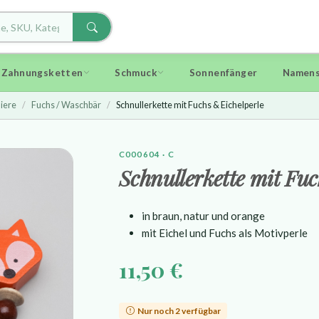
d Zahnungsketten
Schmuck
Sonnenfänger
Namens
iere
Fuchs / Waschbär
Schnullerkette mit Fuchs & Eichelperle
C000604 · C
Schnullerkette mit Fuc
in braun, natur und orange
mit Eichel und Fuchs als Motivperle
11,50 €
Nur noch 2 verfügbar