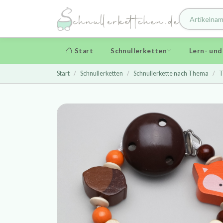
Start
Schnullerketten
Lern- un
Start
Schnullerketten
Schnullerkette nach Thema
T