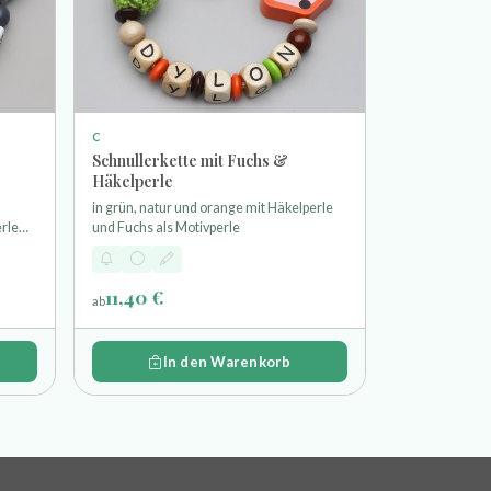
C
Schnullerkette mit Fuchs &
Häkelperle
in grün, natur und orange mit Häkelperle
rle
und Fuchs als Motivperle
11,40 €
ab
In den Warenkorb