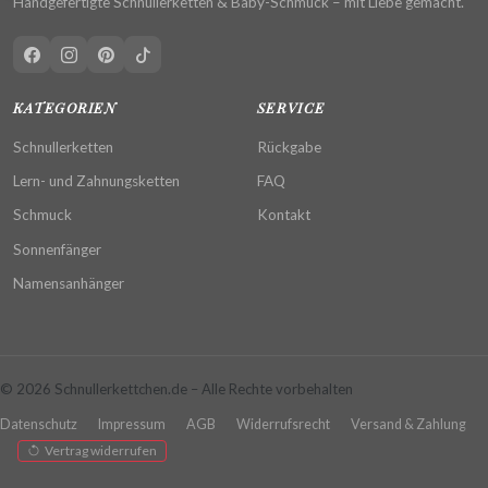
Handgefertigte Schnullerketten & Baby-Schmuck – mit Liebe gemacht.
KATEGORIEN
SERVICE
Schnullerketten
Rückgabe
Lern- und Zahnungsketten
FAQ
Schmuck
Kontakt
Sonnenfänger
Namensanhänger
© 2026 Schnullerkettchen.de – Alle Rechte vorbehalten
Datenschutz
Impressum
AGB
Widerrufsrecht
Versand & Zahlung
Vertrag widerrufen