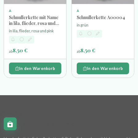
A
A
Schnullerkette mit Name
Schnullerkette A00004
in lila, flieder, rosa und
in grün
pink
in lila, flieder, rosa und pink
8,50 €
8,50 €
ab
ab
In den Warenkorb
In den Warenkorb
Schnullerkettchen.de