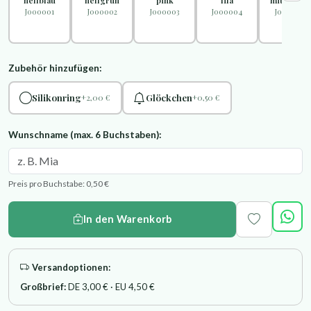
"hellblau"
"hellgrün"
"pink"
"lila"
"mittelblau
J000001
J000002
J000003
J000004
J000005
Zubehör hinzufügen:
Silikonring
Glöckchen
+2,00 €
+0,50 €
Wunschname (max. 6 Buchstaben):
Preis pro Buchstabe: 0,50 €
In den Warenkorb
Versandoptionen:
Großbrief:
DE 3,00 € · EU 4,50 €