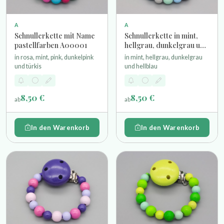
A
A
Schnullerkette mit Name
Schnullerkette in mint,
pastellfarben A00001
hellgrau, dunkelgrau und
hellblau
in rosa, mint, pink, dunkelpink
in mint, hellgrau, dunkelgrau
und türkis
und hellblau
8,50 €
8,50 €
ab
ab
In den Warenkorb
In den Warenkorb