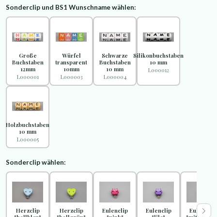
Sonderclip und BS1 Wunschname wählen:
Große
Würfel
Schwarze
Silikonbuchstaben
Buchstaben
transparent
Buchstaben
10 mm
12mm
10mm
10 mm
L000012
L000001
L000003
L000004
Holzbuchstaben
10 mm
L000005
Sonderclip wählen:
Herzclip
Herzclip
Eulenclip
Eulenclip
Eulenclip