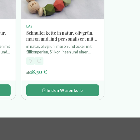
LAS
ur,
Schnullerkette in natur, olivgrün,
maron und lind personalisert mit
Lasergravur
en mit
in natur, olivgrün, maron und ocker mit
e und
Silikonperlen, Silikonlinsen und einer
gravierten Namensperle
18,50 €
ab
In den Warenkorb