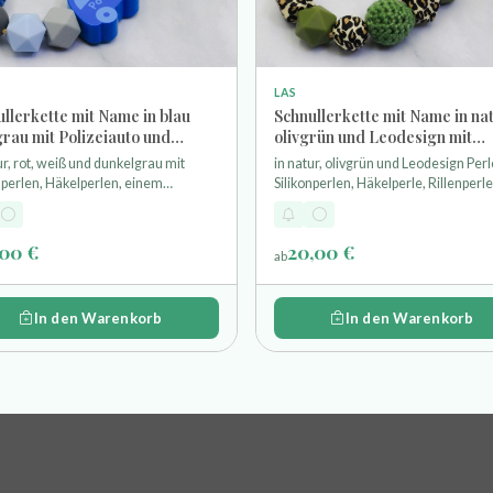
LAS
llerkette mit Name in blau
Schnullerkette mit Name in nat
rau mit Polizeiauto und
olivgrün und Leodesign mit
ierter Namensperle
Lasergravur
ur, rot, weiß und dunkelgrau mit
in natur, olivgrün und Leodesign Perl
nperlen, Häkelperlen, einem
Silikonperlen, Häkelperle, Rillenperl
wehrauto und einer gravierten
einem graviertem Herz mit
nsperle
Wunschnamen
,00 €
20,00 €
ab
In den Warenkorb
In den Warenkorb