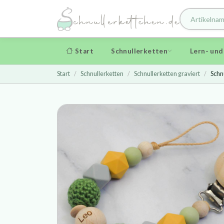
Start
Schnullerketten
Lern- un
Start
Schnullerketten
Schnullerketten graviert
Schnu