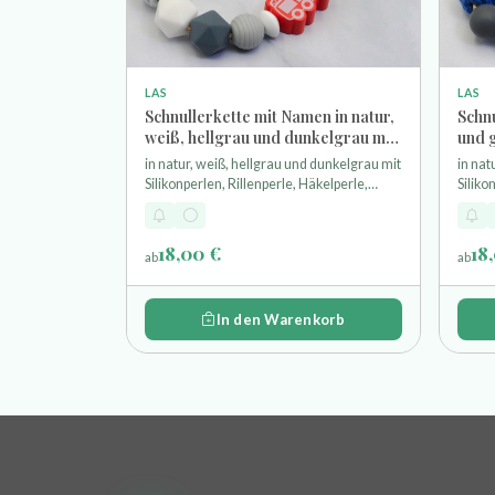
LAS
LAS
Schnullerkette mit Namen in natur,
Schnu
weiß, hellgrau und dunkelgrau mit
und g
Wunschnamen und Feuerwehrauto
grav
in natur, weiß, hellgrau und dunkelgrau mit
in nat
Silikonperlen, Rillenperle, Häkelperle,
Siliko
einem Feuerwehrauto und einer
Feuer
gravierten Namensperle
Name
18,00 €
18
ab
ab
In den Warenkorb