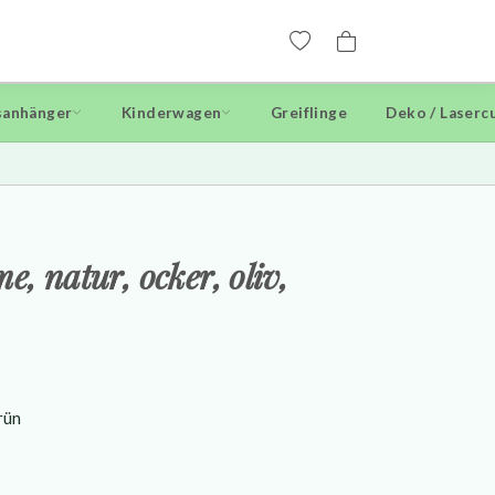
anhänger
Kinderwagen
Greiflinge
Deko / Laserc
e, natur, ocker, oliv,
grün