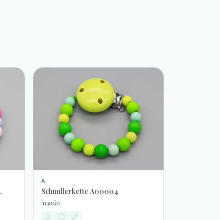
A
,
Schnullerkette A00004
in grün