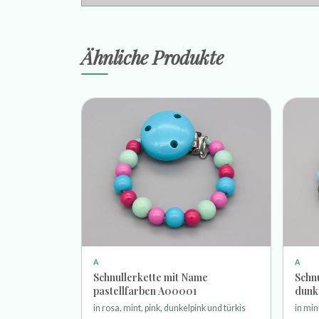
Ähnliche Produkte
A
A
Schnullerkette mit Name
Schnu
pastellfarben A00001
dunk
in rosa, mint, pink, dunkelpink und türkis
in min