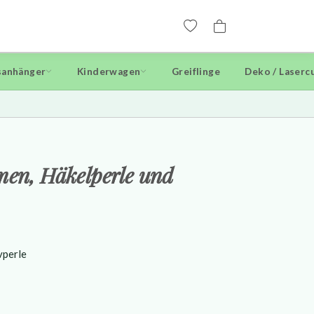
anhänger
Kinderwagen
Greiflinge
Deko / Laserc
men, Häkelperle und
vperle