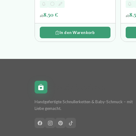
8,50 €
8,
ab
ab
In den Warenkorb
Schnullerkettchen.de
Handgefertigte Schnullerketten & Baby-Schmuck – mit
Liebe gemacht.