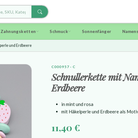
d Zahnungsketten
Schmuck
Sonnenfänger
Namens
perle und Erdbeere
C000957 · C
Schnullerkette mit Na
Erdbeere
in mint und rosa
mit Häkelperle und Erdbeere als Moti
11,40 €