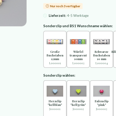
Nur noch 3 verfügbar
Lieferzeit:
4-5 Werktage
Sonderclip und BS1 Wunschname wählen:
Große
Würfel
Schwarze
Si
Buchstaben
transparent
Buchstaben
12mm
10mm
10 mm
L000001
L000003
L000004
Sonderclip wählen:
Herzclip
Herzclip
Eulenclip
"hellblau"
"hellgrün"
"pink"
J000001
J000002
J000003