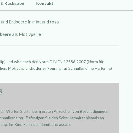
 & Rückgabe
Kontakt
 und Erdbeere in mint und rosa
dbeere als Motivperle
 Clip) und wird nach der Norm DIN EN 12586:2007 (Norm für
hen, Motivclip und/oder Silikonring (für Schnuller ohne Haltering)
s
uch. Werfen Sie ihn beim ersten Anzeichen von Beschädigungen
hnullerhalter! Befestigen Sie den Schnullerhalter niemals an
ung. Ihr Kind kann sich damit erdrosseln.