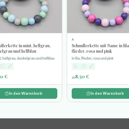
A
llerkette in mint, hellgrau,
Schnullerkette mit Name in lila
elgrau und hellblau
flieder, rosa und pink
t, hellgrau, dunkelgrau und hellblau
in lila, flieder, rosa und pink
50 €
8,50 €
ab
In den Warenkorb
In den Warenkorb