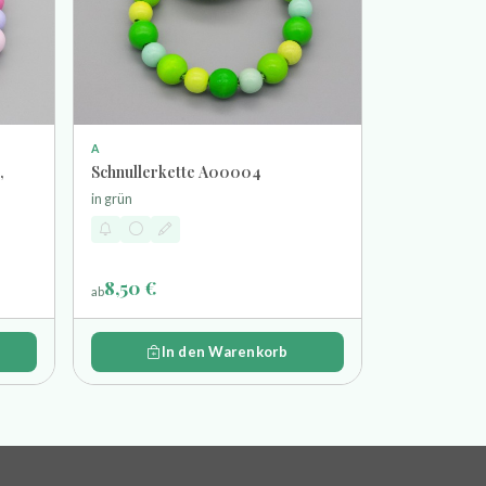
A
,
Schnullerkette A00004
in grün
8,50 €
ab
In den Warenkorb