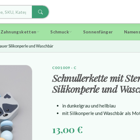
d Zahnungsketten
Schmuck
Sonnenfänger
Namens
grauer Silikonperle und Waschbär
C001009 · C
Schnullerkette mit Ste
Silikonperle und Was
in dunkelgrau und hellblau
mit Silikonperle und Waschbär als Mo
13,00 €