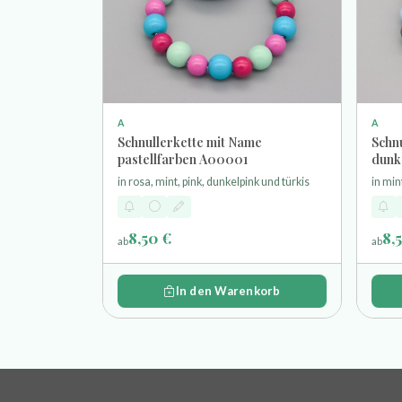
A
A
Schnullerkette mit Name
Schnu
pastellfarben A00001
dunk
in rosa, mint, pink, dunkelpink und türkis
in min
8,50 €
8,
ab
ab
In den Warenkorb