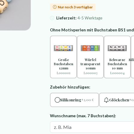
Nur noch 3 verfügbar
Lieferzeit:
4-5 Werktage
Ohne Motivperlen mit Buchstaben BS1 un
Große
Würfel
Schwarze
Si
Buchstaben
transparent
Buchstaben
12mm
10mm
10 mm
L000001
L000003
L000004
Zubehör hinzufügen:
Silikonring
Glöckchen
+2,00 €
+0
Wunschname (max. 7 Buchstaben):