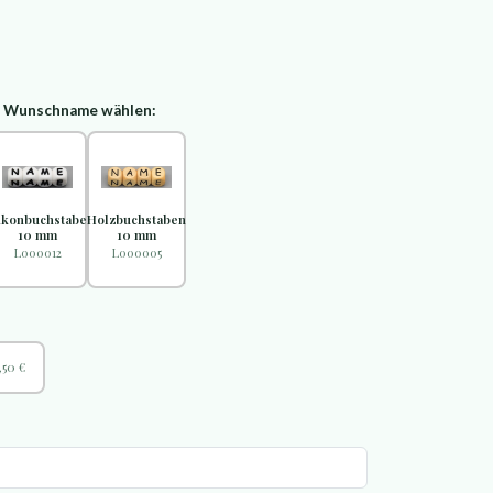
d Wunschname wählen:
likonbuchstaben
Holzbuchstaben
10 mm
10 mm
L000012
L000005
,50 €