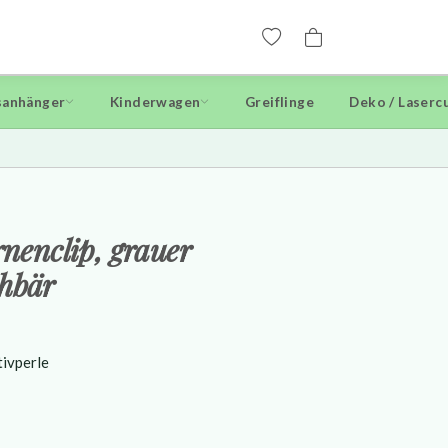
anhänger
Kinderwagen
Greiflinge
Deko / Laserc
rnenclip, grauer
chbär
tivperle