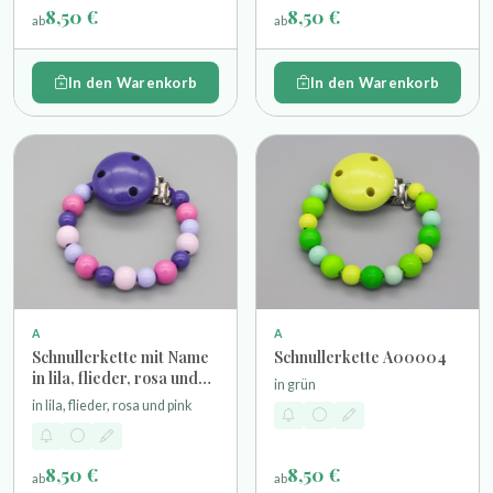
8,50 €
8,50 €
ab
ab
In den Warenkorb
In den Warenkorb
A
A
Schnullerkette mit Name
Schnullerkette A00004
in lila, flieder, rosa und
in grün
pink
in lila, flieder, rosa und pink
8,50 €
8,50 €
ab
ab