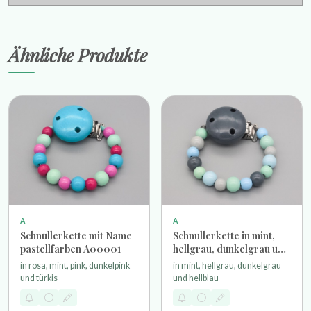
Ähnliche Produkte
A
A
Schnullerkette mit Name
Schnullerkette in mint,
pastellfarben A00001
hellgrau, dunkelgrau und
hellblau
in rosa, mint, pink, dunkelpink
in mint, hellgrau, dunkelgrau
und türkis
und hellblau