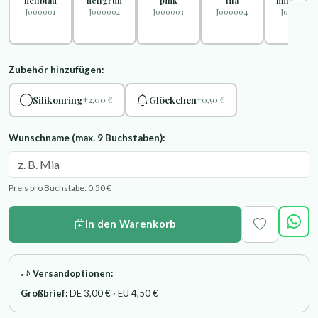
"hellblau"
"hellgrün"
"pink"
"lila"
"mittelblau
J000001
J000002
J000003
J000004
J000005
Zubehör hinzufügen:
Silikonring
Glöckchen
+2,00 €
+0,50 €
Wunschname (max. 9 Buchstaben):
Preis pro Buchstabe: 0,50 €
In den Warenkorb
Versandoptionen:
Großbrief:
DE 3,00 € · EU 4,50 €