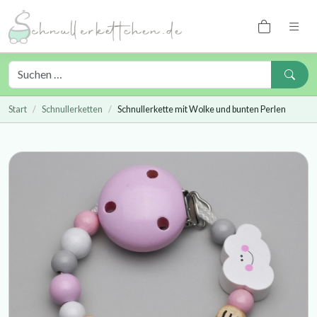
Start
Schnullerketten
Schnullerkette mit Wolke und bunten Perlen