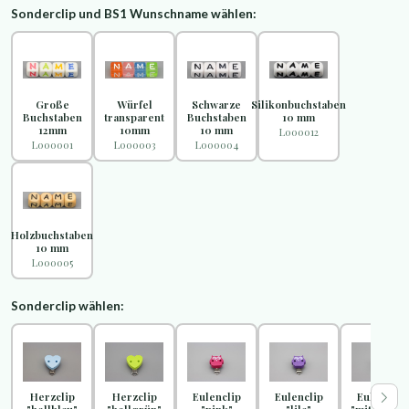
Sonderclip und BS1 Wunschname wählen:
Große
Würfel
Schwarze
Silikonbuchstaben
Buchstaben
transparent
Buchstaben
10 mm
12mm
10mm
10 mm
L000012
L000001
L000003
L000004
Holzbuchstaben
10 mm
L000005
Sonderclip wählen:
Herzclip
Herzclip
Eulenclip
Eulenclip
Eulenclip