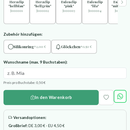
Herzclip
Herzclip
Eulenclip
Eulenclip
Eulenclip
"hellblau"
"hellgrün"
"pink"
"lila"
"mittelblau
J000001
J000002
J000003
J000004
J000005
Zubehör hinzufügen:
Silikonring
Glöckchen
+2,00 €
+0,50 €
Wunschname (max. 9 Buchstaben):
Preis pro Buchstabe: 0,50 €
In den Warenkorb
Versandoptionen:
Großbrief:
DE 3,00 € · EU 4,50 €