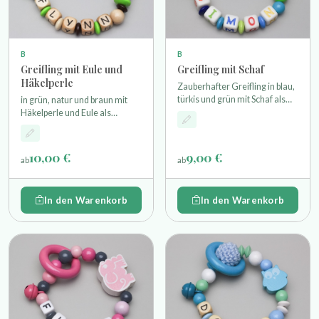
B
B
Greifling mit Eule und
Greifling mit Schaf
Häkelperle
Zauberhafter Greifling in blau,
türkis und grün mit Schaf als
in grün, natur und braun mit
Motivperle einem Miniholzring
Häkelperle und Eule als
und Glöckchen
Motivperle einem Glöckchen
und einem Holzring
10,00 €
9,00 €
ab
ab
In den Warenkorb
In den Warenkorb