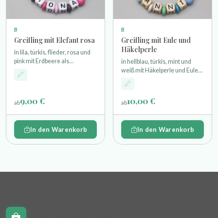
B
B
Greifling mit Elefant rosa
Greifling mit Eule und
Häkelperle
in lila, türkis, flieder, rosa und
pink mit Erdbeere als
in hellblau, türkis, mint und
Motivperle einem Glöckchen
weiß mit Häkelperle und Eule
und einem Holzring
als Motivperle einem
Glöckchen und einem Holzring
9,00 €
10,00 €
ab
ab
In den Warenkorb
In den Warenkorb
Schnullerkettchen.de