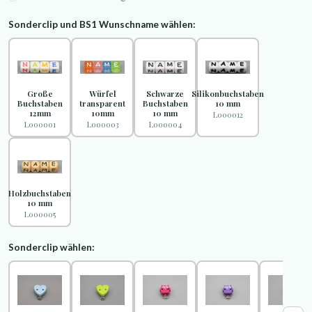
Sonderclip und BS1 Wunschname wählen:
Große
Würfel
Schwarze
Silikonbuchstaben
Buchstaben
transparent
Buchstaben
10 mm
12mm
10mm
10 mm
L000012
L000001
L000003
L000004
Holzbuchstaben
10 mm
L000005
Sonderclip wählen: