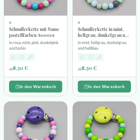
A
A
Schnullerkette mit Name
Schnullerkette in mint,
pastellfarben A00001
hellgrau, dunkelgrau und
hellblau
in rosa, mint, pink, dunkelpink
in mint, hellgrau, dunkelgrau
und türkis
und hellblau
8,50 €
8,50 €
ab
ab
In den Warenkorb
In den Warenkorb