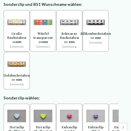
Sonderclip und BS1 Wunschname wählen:
Große
Würfel
Schwarze
Silikonbuchstaben
Buchstaben
transparent
Buchstaben
10 mm
12mm
10mm
10 mm
L000012
L000001
L000003
L000004
Holzbuchstaben
10 mm
L000005
Sonderclip wählen:
Herzclip
Herzclip
Eulenclip
Eulenclip
Eulenclip