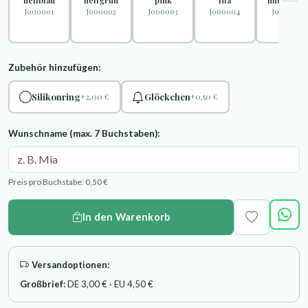
"hellblau"
"hellgrün"
"pink"
"lila"
"mittelblau
J000001
J000002
J000003
J000004
J000005
Zubehör hinzufügen:
Silikonring
Glöckchen
+2,00 €
+0,50 €
Wunschname (max. 7 Buchstaben):
Preis pro Buchstabe: 0,50 €
In den Warenkorb
Versandoptionen:
Großbrief:
DE 3,00 € · EU 4,50 €