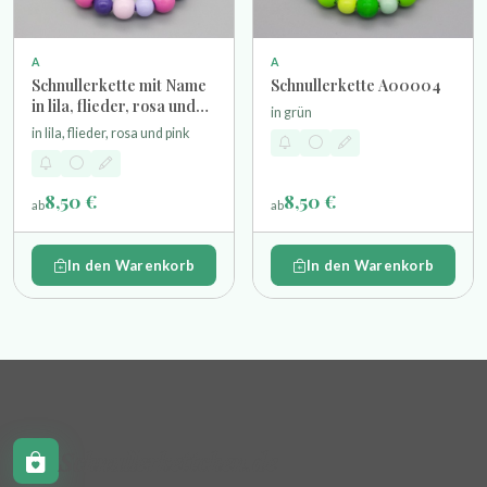
A
A
Schnullerkette mit Name
Schnullerkette A00004
in lila, flieder, rosa und
in grün
pink
in lila, flieder, rosa und pink
8,50 €
8,50 €
ab
ab
In den Warenkorb
In den Warenkorb
Schnullerkettchen.de