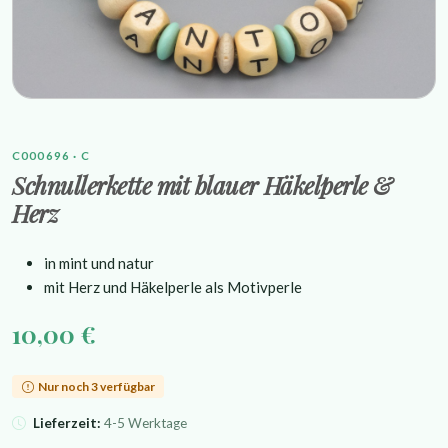
C000696 · C
Schnullerkette mit blauer Häkelperle &
Herz
in mint und natur
mit Herz und Häkelperle als Motivperle
10,00 €
Nur noch 3 verfügbar
Lieferzeit:
4-5 Werktage