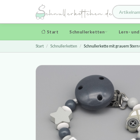
Start
Schnullerketten
Lern- un
Start
Schnullerketten
Schnullerkette mit grauem Stern