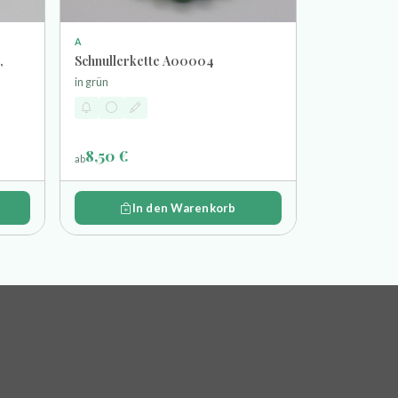
A
,
Schnullerkette A00004
in grün
8,50 €
ab
In den Warenkorb