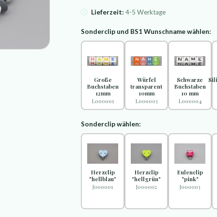
Lieferzeit:
4-5 Werktage
Sonderclip und BS1 Wunschname wählen:
Große
Würfel
Schwarze
Si
Buchstaben
transparent
Buchstaben
12mm
10mm
10 mm
L000001
L000003
L000004
Sonderclip wählen:
Herzclip
Herzclip
Eulenclip
"hellblau"
"hellgrün"
"pink"
J000001
J000002
J000003