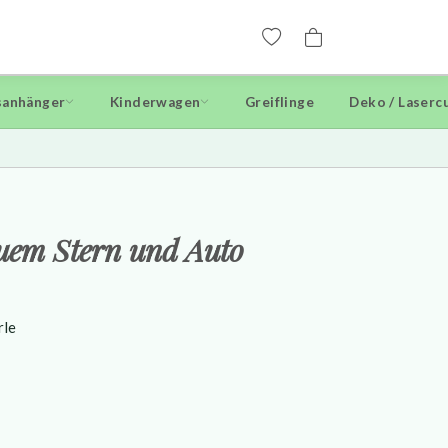
anhänger
Kinderwagen
Greiflinge
Deko / Laserc
auem Stern und Auto
rle