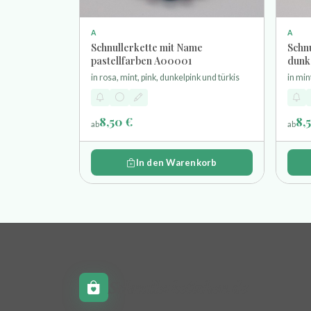
A
A
Schnullerkette mit Name
Schnu
pastellfarben A00001
dunk
in rosa, mint, pink, dunkelpink und türkis
in min
8,50 €
8,
ab
ab
In den Warenkorb
Schnullerkettchen.de