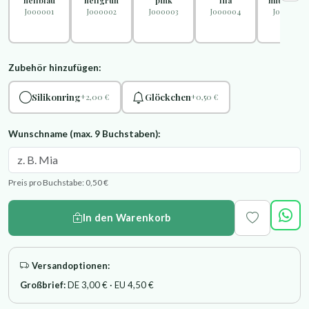
"hellblau"
"hellgrün"
"pink"
"lila"
"mittelblau
J000001
J000002
J000003
J000004
J000005
Zubehör hinzufügen:
Silikonring
Glöckchen
+2,00 €
+0,50 €
Wunschname (max. 9 Buchstaben):
Preis pro Buchstabe: 0,50 €
In den Warenkorb
Versandoptionen:
Großbrief:
DE 3,00 € · EU 4,50 €