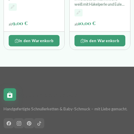
Motivperle einem Glöckchen
weiß mit Häkelperle und Eule
und einem Holzring
als Motivperle einem
Glöckchen und einem Holzring
9,00 €
10,00 €
ab
ab
In den Warenkorb
In den Warenkorb
Schnullerkettchen.de
Handgefertigte Schnullerketten & Baby-Schmuck – mit Liebe gemacht.