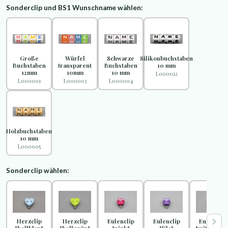
Sonderclip und BS1 Wunschname wählen:
Große
Würfel
Schwarze
Silikonbuchstaben
Buchstaben
transparent
Buchstaben
10 mm
12mm
10mm
10 mm
L000012
L000001
L000003
L000004
Holzbuchstaben
10 mm
L000005
Sonderclip wählen:
Herzclip
Herzclip
Eulenclip
Eulenclip
Eulenclip