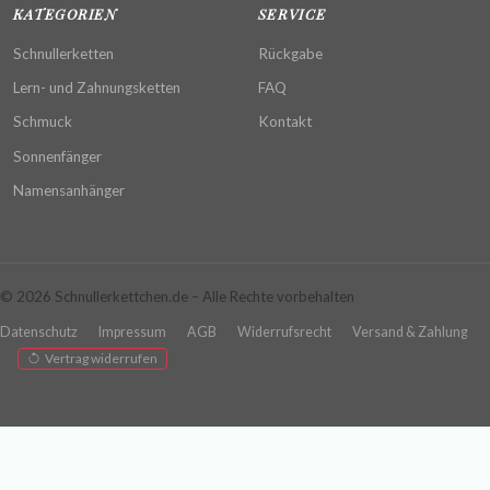
KATEGORIEN
SERVICE
Schnullerketten
Rückgabe
Lern- und Zahnungsketten
FAQ
Schmuck
Kontakt
Sonnenfänger
Namensanhänger
© 2026 Schnullerkettchen.de – Alle Rechte vorbehalten
Datenschutz
Impressum
AGB
Widerrufsrecht
Versand & Zahlung
Vertrag widerrufen