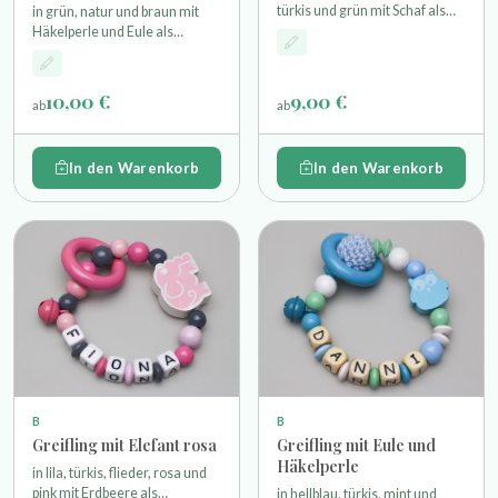
türkis und grün mit Schaf als
in grün, natur und braun mit
Motivperle einem Miniholzring
Häkelperle und Eule als
und Glöckchen
Motivperle einem Glöckchen
und einem Holzring
10,00 €
9,00 €
ab
ab
In den Warenkorb
In den Warenkorb
B
B
Greifling mit Elefant rosa
Greifling mit Eule und
Häkelperle
in lila, türkis, flieder, rosa und
pink mit Erdbeere als
in hellblau, türkis, mint und