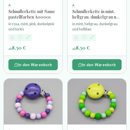
A
A
Schnullerkette mit Name
Schnullerkette in mint,
pastellfarben A00001
hellgrau, dunkelgrau und
hellblau
in rosa, mint, pink, dunkelpink
in mint, hellgrau, dunkelgrau
und türkis
und hellblau
8,50 €
8,50 €
ab
ab
In den Warenkorb
In den Warenkorb