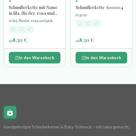
A
A
Schnullerkette mit Name
Schnullerkette A00004
in lila, flieder, rosa und
in grün
pink
in lila, flieder, rosa und pink
8,50 €
8,50 €
ab
ab
In den Warenkorb
In den Warenkorb
Schnullerkettchen.de
Handgefertigte Schnullerketten & Baby-Schmuck – mit Liebe gemacht.