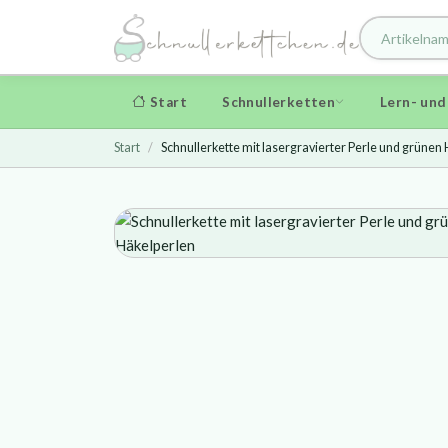
Start
Schnullerketten
Lern- un
Start
Schnullerkette mit lasergravierter Perle und grünen