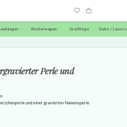
anhänger
Kinderwagen
Greiflinge
Deko / Laserc
ergravierter Perle und
ün
 Herzchenperle und einer gravierten Namensperle