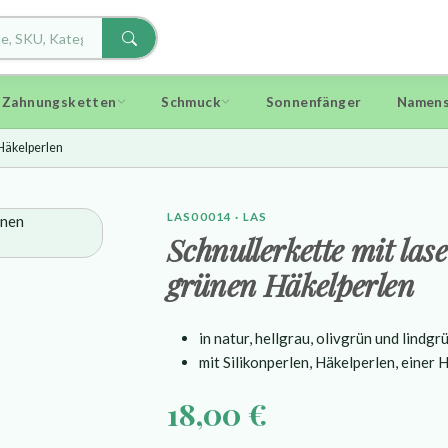
d Zahnungsketten
Schmuck
Sonnenfänger
Namens
 Häkelperlen
LAS00014 · LAS
Schnullerkette mit las
grünen Häkelperlen
in natur, hellgrau, olivgrün und lindgr
mit Silikonperlen, Häkelperlen, einer
18,00 €