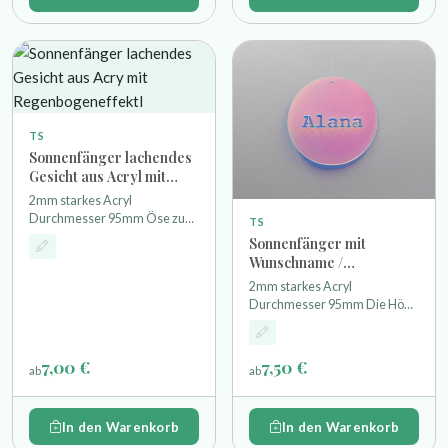
TS
Sonnenfänger lachendes
Gesicht aus Acryl mit
Regenbogeneffekt
2mm starkes Acryl
Durchmesser 95mm Öse zum
TS
aufhängen (z.B. mit
Sonnenfänger mit
Nylonfaden (nicht enthalten))
Wunschname /
personalisiert aus Acryl
2mm starkes Acryl
mit Regenbogeneffekt
Durchmesser 95mm Die Höhe
bzw. Breite des
Wunschnamens kann je nach
Länge variieren Öse zum
7,00 €
7,50 €
ab
ab
aufhängen (z.B. mit
Nylonfaden (nicht enthalten))
In den Warenkorb
In den Warenkorb