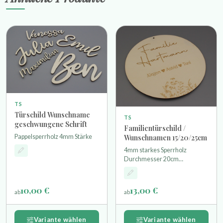
TS
Türschild Wunschname
TS
geschwungene Schrift
Familientürschild /
Pappelsperrholz 4mm Stärke
Wunschnamen 15/20/25cm
4mm starkes Sperrholz
Durchmesser 20cm
Familienname + Namen der
Familienmitglieder (Die Größe
kann je nach Anzahl der
10,00 €
13,00 €
ab
ab
Buchstaben variieren Öse
3,5mm zum aufhängen -
geeignet für Innenbereich
Variante wählen
Variante wählen