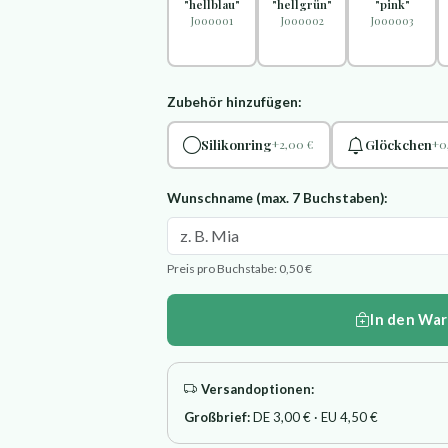
"hellblau"
"hellgrün"
"pink"
J000001
J000002
J000003
Zubehör hinzufügen:
Silikonring
Glöckchen
+2,00 €
+0
Wunschname (max. 7 Buchstaben):
Preis pro Buchstabe: 0,50 €
In den Wa
Versandoptionen:
Großbrief:
DE 3,00 € · EU 4,50 €