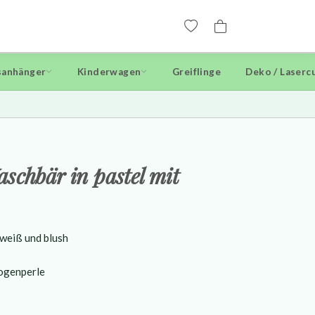
anhänger
Kinderwagen
Greiflinge
Deko / Laserc
schbär in pastel mit
, weiß und blush
ogenperle