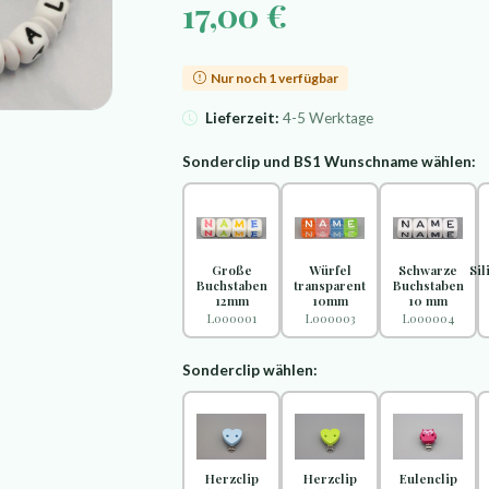
17,00 €
Nur noch 1 verfügbar
Lieferzeit:
4-5 Werktage
Sonderclip und BS1 Wunschname wählen:
Große
Würfel
Schwarze
Si
Buchstaben
transparent
Buchstaben
12mm
10mm
10 mm
L000001
L000003
L000004
Sonderclip wählen:
Herzclip
Herzclip
Eulenclip