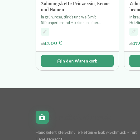
Zahnungskette Prinzessin, Krone
Zahn
und Namen
brau
in grün, rosa, türkis und weiß mit
in bra
Silikonperlen und Holzlinsen einer
Holzl
Hexagonperle und Krone als Motivperle
Motivp
und einem Schloss als Anhänger
17,00 €
17
ab
ab
In den Warenkorb
Schnullerkettchen.de
Handgefertigte Schnullerketten & Baby-Schmuck – mit
Liebe gemacht.