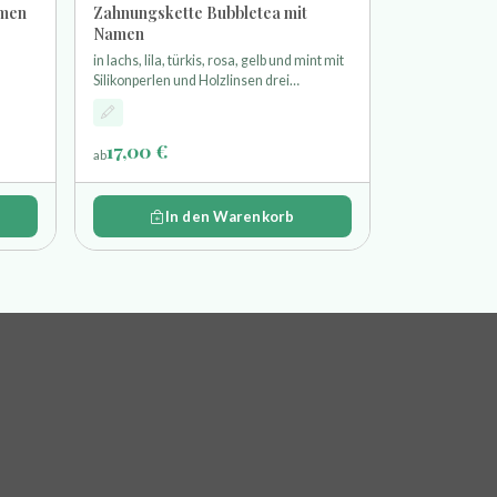
amen
Zahnungskette Bubbletea mit
Namen
in lachs, lila, türkis, rosa, gelb und mint mit
Silikonperlen und Holzlinsen drei
likon
Hexagonperlen und einem Eis aus Silikon
17,00 €
ab
In den Warenkorb