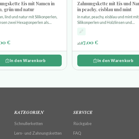
ungskette Eis mit Namen in
Zahnungskette mit Eis und N
n, grün und natur
in peachy, eisblau und mint
un, lind und natur mit Silikonperlen,
in natur, peachy, eisblau und mint mit
insen zwei Hexagonperlen als
Silikonperlen und Holzlinsen und
erlen und einer Eistüte aus Silikon
Hexagonperlen und einem Eis aus Si
,00 €
17,00 €
ab
In den Warenkorb
In den Warenkorb
KATEGORIEN
SERVICE
Schnullerketten
Rückgabe
Lern- und Zahnungsketten
FAQ