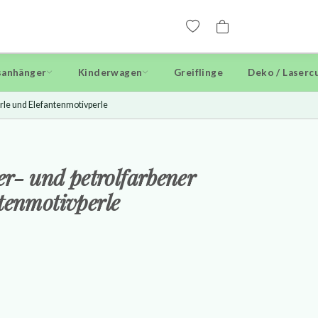
anhänger
Kinderwagen
Greiflinge
Deko / Laserc
erle und Elefantenmotivperle
er- und petrolfarbener
tenmotivperle