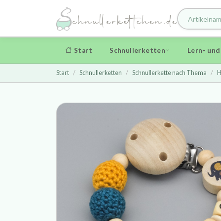
Start
Schnullerketten
Lern- un
Start
Schnullerketten
Schnullerkette nach Thema
H