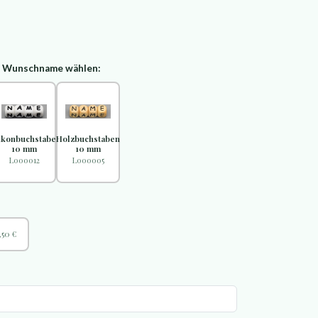
d Wunschname wählen:
likonbuchstaben
Holzbuchstaben
10 mm
10 mm
L000012
L000005
,50 €