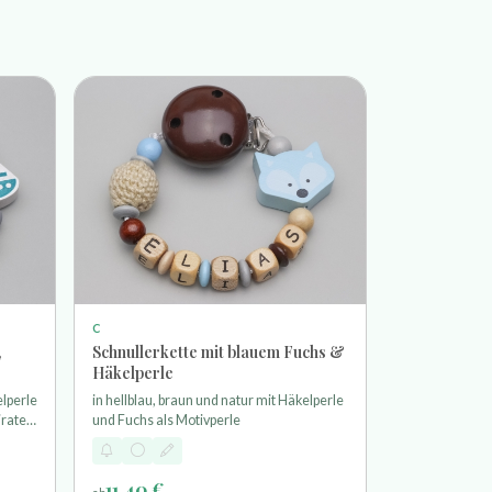
C
,
Schnullerkette mit blauem Fuchs &
Häkelperle
elperle
in hellblau, braun und natur mit Häkelperle
iraten
und Fuchs als Motivperle
11,40 €