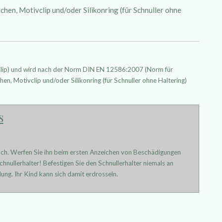
hen, Motivclip und/oder Silikonring (für Schnuller ohne
 Clip) und wird nach der Norm DIN EN 12586:2007 (Norm für
hen, Motivclip und/oder Silikonring (für Schnuller ohne Haltering)
s
uch. Werfen Sie ihn beim ersten Anzeichen von Beschädigungen
hnullerhalter! Befestigen Sie den Schnullerhalter niemals an
ung. Ihr Kind kann sich damit erdrosseln.