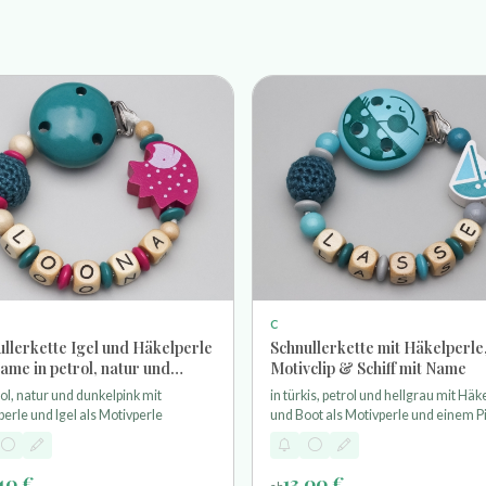
C
llerkette Igel und Häkelperle
Schnullerkette mit Häkelperle
ame in petrol, natur und
Motivclip & Schiff mit Name
elpink
rol, natur und dunkelpink mit
in türkis, petrol und hellgrau mit Häk
erle und Igel als Motivperle
und Boot als Motivperle und einem P
Motivclip
,40 €
13,00 €