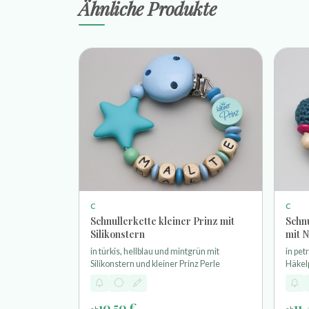
Ähnliche Produkte
C
C
Schnullerkette kleiner Prinz mit
Schnu
Silikonstern
mit N
dunk
in türkis, hellblau und mintgrün mit
in pet
Silikonstern und kleiner Prinz Perle
Häkelp
10,50 €
11