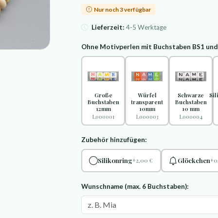
Nur noch 3 verfügbar
Lieferzeit:
4-5 Werktage
Ohne Motivperlen mit Buchstaben BS1 un
Große
Würfel
Schwarze
Si
Buchstaben
transparent
Buchstaben
12mm
10mm
10 mm
L000001
L000003
L000004
Zubehör hinzufügen:
Silikonring
Glöckchen
+2,00 €
+0
Wunschname (max. 6 Buchstaben):