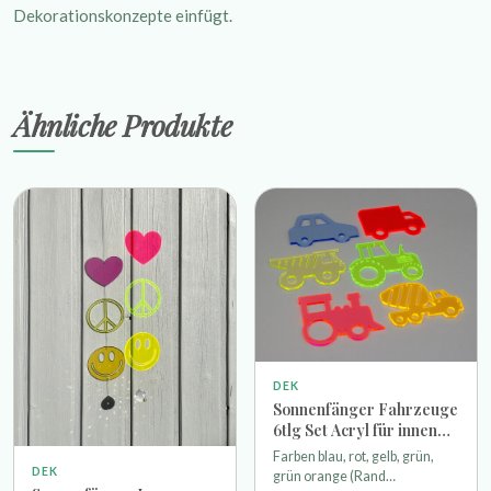
Dekorationskonzepte einfügt.
Ähnliche Produkte
DEK
Sonnenfänger Fahrzeuge
6tlg Set Acryl für innen
und außen
Farben blau, rot, gelb, grün,
DEK
grün orange (Rand