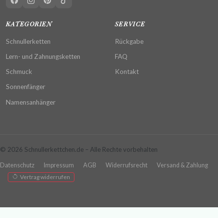
KATEGORIEN
SERVICE
Schnullerketten
Rückgabe
Lern- und Zahnungsketten
FAQ
Schmuck
Kontakt
Sonnenfänger
Namensanhänger
© 2026 Schnullerkettchen.de – Alle Rechte vorbehalten
Datenschutz
Impressum
AGB
Widerrufsrecht
Versand & Zahlung
Vertrag widerrufen