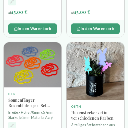
54mm, orangener Dino 59mm,
Kristallanhänger 20mm
Roter Dino 71mm Material
Durchmesser
15,00 €
15,00 €
Acryl
ab
ab
In den Warenkorb
In den Warenkorb
DEK
Sonnenfänger
Rosenblüten 5er-Set
OSTN
Acryl für innen und außen
Hasensteckerset in
Breite x Höhe 70mm x 57mm
verschiedenen Farben
Stärke je 3mm Material Acryl
3-teiliges Set bestehend aus