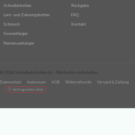
Schnullerketten
Rückgabe
Lern- und Zahnungsketten
FAQ
Schmuck
Kontakt
Sonnenfänger
Namensanhänger
© 2026 Schnullerkettchen.de – Alle Rechte vorbehalten
Datenschutz
Impressum
AGB
Widerrufsrecht
Versand & Zahlung
Vertrag widerrufen