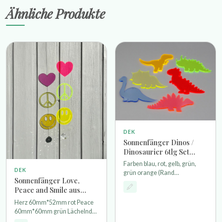
Ähnliche Produkte
DEK
Sonnenfänger Dinos /
Dinosaurier 6tlg Set
Acryl für innen und außen
Farben blau, rot, gelb, grün,
DEK
grün orange (Rand
Sonnenfänger Love,
fluoreszierend) Stärke 3mm
Peace and Smile aus
Breite je Anhänger 80mm
Acryl
Höhe blauer Dino 53mm,
Herz 60mm*52mm rot Peace
grüner Dino 1 54mm, grüner
60mm*60mm grün Lächelndes
Dino 38mm, gelber Dino
Gesicht 60mm*60mm gelb