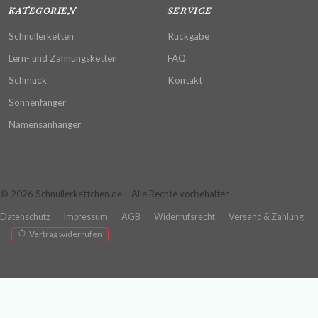
KATEGORIEN
SERVICE
Schnullerketten
Rückgabe
Lern- und Zahnungsketten
FAQ
Schmuck
Kontakt
Sonnenfänger
Namensanhänger
© 2026 Schnullerkettchen.de – Alle Rechte vorbehalten
Datenschutz
Impressum
AGB
Widerrufsrecht
Versand & Zahlung
Vertrag widerrufen