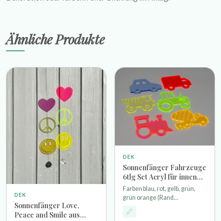
Ähnliche Produkte
DEK
Sonnenfänger Fahrzeuge
6tlg Set Acryl für innen
und außen
Farben blau, rot, gelb, grün,
DEK
grün orange (Rand
Sonnenfänger Love,
fluoreszierend) Stärke 3mm
Peace and Smile aus
Breite je Anhänger 80mm